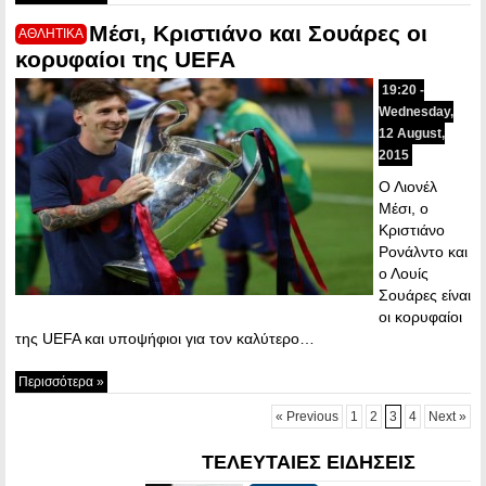
Μέσι, Κριστιάνο και Σουάρες οι
ΑΘΛΗΤΙΚΑ
κορυφαίοι της UEFA
19:20 -
Wednesday,
12 August,
2015
Ο Λιονέλ
Μέσι, ο
Κριστιάνο
Ρονάλντο και
ο Λουίς
Σουάρες είναι
οι κορυφαίοι
της UEFA και υποψήφιοι για τον καλύτερο…
Περισσότερα »
« Previous
1
2
3
4
Next »
ΤΕΛΕΥΤΑΙΕΣ ΕΙΔΗΣΕΙΣ