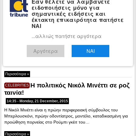
Εάν θέλετε να λαμβάνετε
Ζιντάν, ο…
ειδοποιήσεις μόνο για
σημαντικές ειδήσεις και
Περισσότερα »
έκτακτη επικαιρότητα πατήστε
Δεύτερο παιδί θέλει ο Κριστιάνο
ΝΑΙ
CELEBRITIES
Ρονάλντο
...αλλιώς πατήστε αργότερα
08:56 - Thursday, 31 December, 2015
Αργότερα
ΝΑΙ
Παρουσιάστρια από την Πορτογαλία αποκάλυψε πως ο Κριστιάνο
Ρονάλντο ταξίδεψε τα Χριστούγεννα μέχρι το Μαϊάμι, για να
αποκτήσει το δεύτερο παιδί…
Περισσότερα »
Η πολιτικός Νικόλ Μινέττι σε ροζ
CELEBRITIES
ταινία!
14:35 - Monday, 21 December, 2015
Η Νικόλ Μινέττι είναι η πρώην περιφερειακή σύμβουλος του
Μπερλουσκόνι, πρώην οδοντίατρος, μοντέλο, καταδικασμένη για
προώθηση πορνείας στο Ρούμπι γκέιτ του…
Περισσότερα »