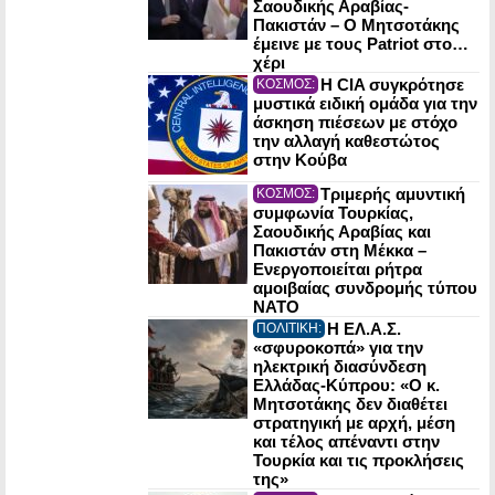
Σαουδικής Αραβίας-
Πακιστάν – Ο Μητσοτάκης
έμεινε με τους Patriot στο…
χέρι
Η CIA συγκρότησε
ΚΟΣΜΟΣ:
μυστικά ειδική ομάδα για την
άσκηση πιέσεων με στόχο
την αλλαγή καθεστώτος
στην Κούβα
Τριμερής αμυντική
ΚΟΣΜΟΣ:
συμφωνία Τουρκίας,
Σαουδικής Αραβίας και
Πακιστάν στη Μέκκα –
Ενεργοποιείται ρήτρα
αμοιβαίας συνδρομής τύπου
NATO
Η ΕΛ.Α.Σ.
ΠΟΛΙΤΙΚΗ:
«σφυροκοπά» για την
ηλεκτρική διασύνδεση
Ελλάδας-Κύπρου: «Ο κ.
Μητσοτάκης δεν διαθέτει
στρατηγική με αρχή, μέση
και τέλος απέναντι στην
Τουρκία και τις προκλήσεις
της»