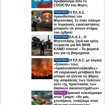
προβάδισμα από το
CDU/CSU του Μερτς
Η ΕΛ.Α.Σ.
ΠΟΛΙΤΙΚΗ:
προειδοποιεί τον
Μητσοτάκη: Σε έναν πόλεμο
οι πυρηνικές εγκαταστάσεις
μπορούν να γίνουν στόχος
του εχθρού
ΕΛ.Α.Σ.: Ο
ΠΟΛΙΤΙΚΗ:
Μητσοτάκης ζητά και τρίτη
τετραετία για ΝΑ ΜΗΝ
ΚΑΝΕΙ τίποτα! – Τα ψέματά
του για τη βιομηχανία
Η ΕΛ.Α.Σ. με λογική
ΠΟΛΙΤΙΚΗ:
«ξέσκισε» τους
«πρασινοαναπτυξάκηδες»:
«Η ενεργειακή μετάβαση δεν
μπορεί να γίνεται εις βάρος
της ασφάλειας των πολιτών
ούτε της προστασίας των
δασικών οικοσυστημάτων»
Ιρανικό τελεσίγραφο
ΚΟΣΜΟΣ:
στον Τραμπ: «Αν μας
χτυπήσετε, τινάζουμε στον
αέρα την ενέργεια του