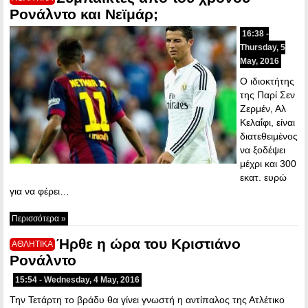
Ρονάλντο και Νεϊμάρ;
16:38 -
Thursday, 5
May, 2016
Ο ιδιοκτήτης
της Παρί Σεν
Ζερμέν, Αλ
Κελαΐφι, είναι
διατεθειμένος
να ξοδέψει
μέχρι και 300
εκατ. ευρώ
για να φέρει…
Περισσότερα »
Ήρθε η ώρα του Κριστιάνο
ΑΘΛΗΤΙΚΑ
Ρονάλντο
15:54 - Wednesday, 4 May, 2016
Την Τετάρτη το βράδυ θα γίνει γνωστή η αντίπαλος της Ατλέτικο