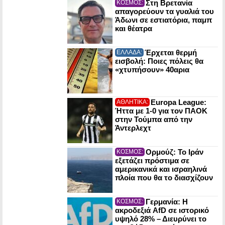
Στη Βρετανία
ΚΟΣΜΟΣ:
απαγορεύουν τα γυαλιά του
Άδωνι σε εστιατόρια, παμπ
και θέατρα
Έρχεται θερμή
ΕΛΛΑΔΑ:
εισβολή: Ποιες πόλεις θα
«χτυπήσουν» 40αρια
Europa League:
ΑΘΛΗΤΙΚΑ:
Ήττα με 1-0 για τον ΠΑΟΚ
στην Τούμπα από την
Άντερλεχτ
Ορμούζ: Το Ιράν
ΚΟΣΜΟΣ:
εξετάζει πρόστιμα σε
αμερικανικά και ισραηλινά
πλοία που θα το διασχίζουν
Γερμανία: Η
ΚΟΣΜΟΣ:
ακροδεξιά AfD σε ιστορικό
υψηλό 28% – Διευρύνει το