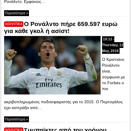
Ρονάλντο. Εμφανώς…
Περισσότερα »
Ο Ρονάλντο πήρε 659.597 ευρώ
ΑΘΛΗΤΙΚΑ
για κάθε γκολ ή ασίστ!
19:12 -
Thursday, 12
May, 2016
Ο Κριστιάνο
Ρονάλντο
είναι,
σύμφωνα με
το Forbes ο
πιο
ακριβοπληρωμένος ποδοσφαιριστής για το 2015. Ο Πορτογάλος
έχει εισπράξει από…
Περισσότερα »
Συμπαίκτες από του χρόνου
ΑΘΛΗΤΙΚΑ