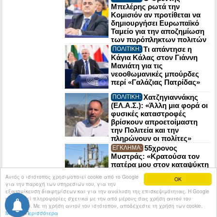
Μπελέρης ρωτά την
Κομισιόν αν προτίθεται να
δημιουργήσει Ευρωπαϊκό
Ταμείο για την αποζημίωση
των πυρόπληκτων πολιτών
Τι απάντησε η
ΠΟΛΙΤΙΚΗ:
Κάγια Κάλας στον Γιάννη
Μανιάτη για τις
νεοοθωμανικές μπούρδες
περί «Γαλάζιας Πατρίδας»
Χατζηγιαννάκης
ΠΟΛΙΤΙΚΗ:
(ΕΛ.Α.Σ.): «Άλλη μια φορά οι
φυσικές καταστροφές
βρίσκουν απροετοίμαστη
την Πολιτεία και την
πληρώνουν οι πολίτες»
55χρονος
ΕΓΚΛΗΜΑ:
Μυστράς: «Κρατούσα τον
πατέρα μου στον καταψύκτη
για να παίρνω τη σύνταξη»
Αυτός ο ιστότοπος χρησιμοποιεί cookie από το Google
OK
για την παροχή των υπηρεσιών του, για την
εξατομίκευση διαφημίσεων και για την ανάλυση της επισκεψιμότητας. Η Google
κοινοποιεί πληροφορίες σχετικά με την από μέρους σας χρήση αυτού του
© 2026
Tribune.gr
All rights reserved.
Entries RSS
ιστότοπου. Με τη χρήση αυτού του ιστότοπου, αποδέχεστε τη χρήση των cookie.
Μάθετε Περισσότερα
Κατασκευή Ιστοσελίδων tcp.gr Project - V2