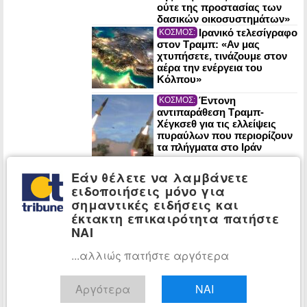
ούτε της προστασίας των
δασικών οικοσυστημάτων»
Ιρανικό τελεσίγραφο
ΚΟΣΜΟΣ:
στον Τραμπ: «Αν μας
χτυπήσετε, τινάζουμε στον
αέρα την ενέργεια του
Κόλπου»
Έντονη
ΚΟΣΜΟΣ:
αντιπαράθεση Τραμπ-
Χέγκσεθ για τις ελλείψεις
πυραύλων που περιορίζουν
τα πλήγματα στο Ιράν
Στην τελική
ΕΠΙΧΕΙΡΗΣΕΙΣ:
Εάν θέλετε να λαμβάνετε
ευθεία ο υπερ-πύργος Trump
ειδοποιήσεις μόνο για
στο Ντουμπάι: Υπεγράφη η
σημαντικές ειδήσεις και
σύμβαση για το έργο του 1
δισ. δολαρίων
έκτακτη επικαιρότητα πατήστε
ΝΑΙ
Χάρης Δούκας: «Η
ΕΛΛΑΔΑ:
καθαριότητα της Αθήνας
...αλλιώς πατήστε αργότερα
είναι μάχη διαρκείας – Νέα
σχέδια και ομάδες ταχείας
παρέμβασης»
Αργότερα
ΝΑΙ
Έξι χρόνια από τη
ΠΟΛΙΤΙΚΗ: