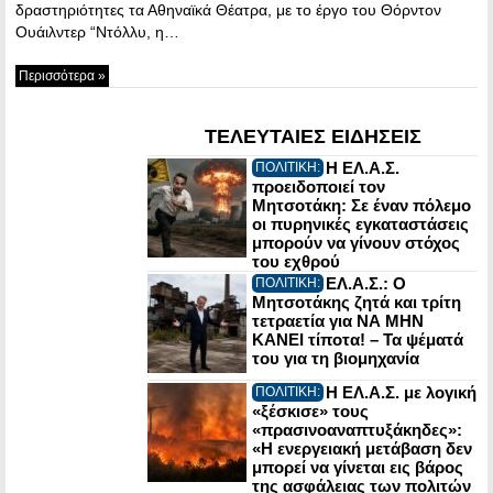
δραστηριότητες τα Αθηναϊκά Θέατρα, με το έργο του Θόρντον
Ουάιλντερ “Ντόλλυ, η…
Περισσότερα »
ΤΕΛΕΥΤΑΙΕΣ ΕΙΔΗΣΕΙΣ
Η ΕΛ.Α.Σ.
ΠΟΛΙΤΙΚΗ:
προειδοποιεί τον
Μητσοτάκη: Σε έναν πόλεμο
οι πυρηνικές εγκαταστάσεις
μπορούν να γίνουν στόχος
του εχθρού
ΕΛ.Α.Σ.: Ο
ΠΟΛΙΤΙΚΗ:
Μητσοτάκης ζητά και τρίτη
τετραετία για ΝΑ ΜΗΝ
ΚΑΝΕΙ τίποτα! – Τα ψέματά
του για τη βιομηχανία
Η ΕΛ.Α.Σ. με λογική
ΠΟΛΙΤΙΚΗ:
«ξέσκισε» τους
«πρασινοαναπτυξάκηδες»:
«Η ενεργειακή μετάβαση δεν
μπορεί να γίνεται εις βάρος
της ασφάλειας των πολιτών