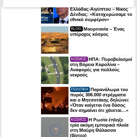
μερική οριοθέτηση ΑΟΖ
Ελλάδας-Αιγύπτου – Νίκος
Δένδιας: «Κατοχυρώσαμε το
εθνικό συμφέρον»
Μαυριτανία – Ένας
BLOG:
υπέροχος κόσμος
ΗΠΑ: Πυροβολισμοί
ΚΟΣΜΟΣ:
στη Βόρεια Καρολίνα –
Αναφορές για πολλούς
νεκρούς
Παρανάλωμα του
ΠΟΛΙΤΙΚΗ:
πυρός 306.000 στρέμματα
και ο Μητσοτάκης δηλώνει:
«Όταν καίγεται ένα δάσος
δεν σημαίνει ότι χάνεται…»
Η Ρωσία έπληξε
ΚΟΣΜΟΣ:
τρία ακόμη εμπορικά πλοία
στη Μαύρη Θάλασσα
(βίντεο)