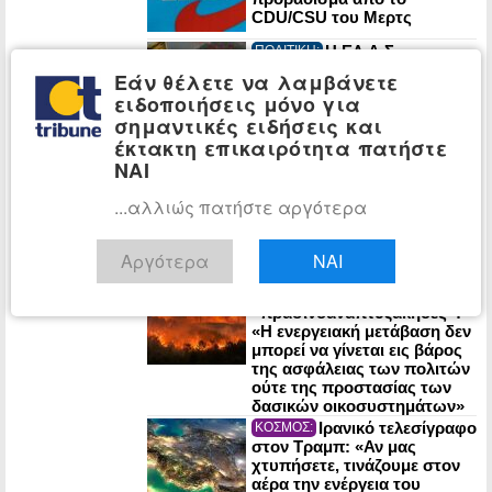
CDU/CSU του Μερτς
Η ΕΛ.Α.Σ.
ΠΟΛΙΤΙΚΗ:
προειδοποιεί τον
Εάν θέλετε να λαμβάνετε
Μητσοτάκη: Σε έναν πόλεμο
ειδοποιήσεις μόνο για
οι πυρηνικές εγκαταστάσεις
σημαντικές ειδήσεις και
μπορούν να γίνουν στόχος
έκτακτη επικαιρότητα πατήστε
του εχθρού
ΝΑΙ
ΕΛ.Α.Σ.: Ο
ΠΟΛΙΤΙΚΗ:
Μητσοτάκης ζητά και τρίτη
...αλλιώς πατήστε αργότερα
τετραετία για ΝΑ ΜΗΝ
ΚΑΝΕΙ τίποτα! – Τα ψέματά
του για τη βιομηχανία
Αργότερα
ΝΑΙ
Η ΕΛ.Α.Σ. με λογική
ΠΟΛΙΤΙΚΗ:
«ξέσκισε» τους
«πρασινοαναπτυξάκηδες»:
«Η ενεργειακή μετάβαση δεν
μπορεί να γίνεται εις βάρος
της ασφάλειας των πολιτών
ούτε της προστασίας των
δασικών οικοσυστημάτων»
Ιρανικό τελεσίγραφο
ΚΟΣΜΟΣ:
στον Τραμπ: «Αν μας
χτυπήσετε, τινάζουμε στον
αέρα την ενέργεια του