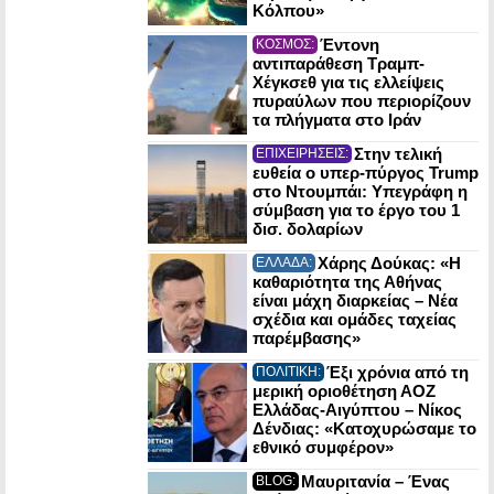
Κόλπου»
Έντονη
ΚΟΣΜΟΣ:
αντιπαράθεση Τραμπ-
Χέγκσεθ για τις ελλείψεις
πυραύλων που περιορίζουν
τα πλήγματα στο Ιράν
Στην τελική
ΕΠΙΧΕΙΡΗΣΕΙΣ:
ευθεία ο υπερ-πύργος Trump
στο Ντουμπάι: Υπεγράφη η
σύμβαση για το έργο του 1
δισ. δολαρίων
Χάρης Δούκας: «Η
ΕΛΛΑΔΑ:
καθαριότητα της Αθήνας
είναι μάχη διαρκείας – Νέα
σχέδια και ομάδες ταχείας
παρέμβασης»
Έξι χρόνια από τη
ΠΟΛΙΤΙΚΗ:
μερική οριοθέτηση ΑΟΖ
Ελλάδας-Αιγύπτου – Νίκος
Δένδιας: «Κατοχυρώσαμε το
εθνικό συμφέρον»
Μαυριτανία – Ένας
BLOG: