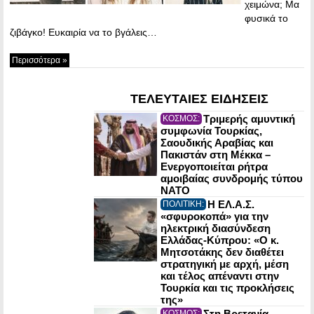
χειμώνα; Μα
φυσικά το
ζιβάγκο! Ευκαιρία να το βγάλεις…
Περισσότερα »
ΤΕΛΕΥΤΑΙΕΣ ΕΙΔΗΣΕΙΣ
Τριμερής αμυντική
ΚΟΣΜΟΣ:
συμφωνία Τουρκίας,
Σαουδικής Αραβίας και
Πακιστάν στη Μέκκα –
Ενεργοποιείται ρήτρα
αμοιβαίας συνδρομής τύπου
NATO
Η ΕΛ.Α.Σ.
ΠΟΛΙΤΙΚΗ:
«σφυροκοπά» για την
ηλεκτρική διασύνδεση
Ελλάδας-Κύπρου: «Ο κ.
Μητσοτάκης δεν διαθέτει
στρατηγική με αρχή, μέση
και τέλος απέναντι στην
Τουρκία και τις προκλήσεις
της»
Στη Βρετανία
ΚΟΣΜΟΣ: