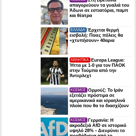
απαγορεύουν τα γυαλιά του
Άδωνι σε εστιατόρια, παμπ
και θέατρα
Έρχεται θερμή
ΕΛΛΑΔΑ:
εισβολή: Ποιες πόλεις θα
«χτυπήσουν» 40αρια
Europa League:
ΑΘΛΗΤΙΚΑ:
Ήττα με 1-0 για τον ΠΑΟΚ
στην Τούμπα από την
Άντερλεχτ
Ορμούζ: Το Ιράν
ΚΟΣΜΟΣ:
εξετάζει πρόστιμα σε
αμερικανικά και ισραηλινά
πλοία που θα το διασχίζουν
Γερμανία: Η
ΚΟΣΜΟΣ:
ακροδεξιά AfD σε ιστορικό
υψηλό 28% – Διευρύνει το
προβάδισμα από το