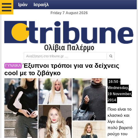
Ιράν
Ισραήλ
Friday 7 August 2026
Ολίβια Παλέρμο
Έξυπνοι τρόποι για να δείχνεις
ΓΥΝΑΙΚΑ
cool με το ζιβάγκο
16:50 -
Wednesday,
19 November,
2014
Ποιο είναι το
κλασικό και
λίγο έως
πολύ βαρετό
ρούχο του