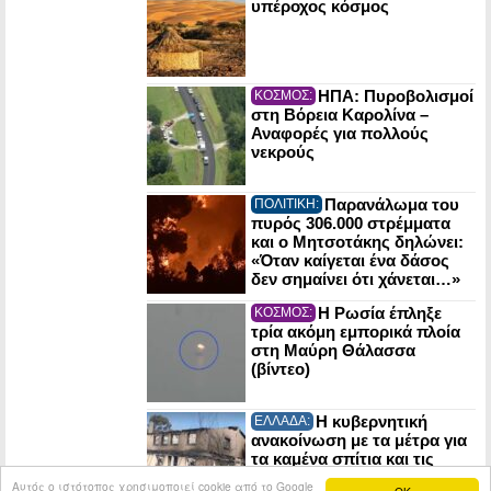
υπέροχος κόσμος
ΗΠΑ: Πυροβολισμοί
ΚΟΣΜΟΣ:
στη Βόρεια Καρολίνα –
Αναφορές για πολλούς
νεκρούς
Παρανάλωμα του
ΠΟΛΙΤΙΚΗ:
πυρός 306.000 στρέμματα
και ο Μητσοτάκης δηλώνει:
«Όταν καίγεται ένα δάσος
δεν σημαίνει ότι χάνεται…»
Η Ρωσία έπληξε
ΚΟΣΜΟΣ:
τρία ακόμη εμπορικά πλοία
στη Μαύρη Θάλασσα
(βίντεο)
Η κυβερνητική
ΕΛΛΑΔΑ:
ανακοίνωση με τα μέτρα για
τα καμένα σπίτια και τις
επιχειρήσεις σε Αττική και
Αυτός ο ιστότοπος χρησιμοποιεί cookie από το Google