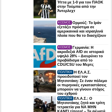
Ήττα με 1-0 για τον ΠΑΟΚ
στην Τούμπα από την
Άντερλεχτ
Ορμούζ: Το Ιράν
ΚΟΣΜΟΣ:
εξετάζει πρόστιμα σε
αμερικανικά και ισραηλινά
πλοία που θα το διασχίζουν
Γερμανία: Η
ΚΟΣΜΟΣ:
ακροδεξιά AfD σε ιστορικό
υψηλό 28% – Διευρύνει το
προβάδισμα από το
CDU/CSU του Μερτς
Η ΕΛ.Α.Σ.
ΠΟΛΙΤΙΚΗ:
προειδοποιεί τον
Μητσοτάκη: Σε έναν πόλεμο
οι πυρηνικές εγκαταστάσεις
μπορούν να γίνουν στόχος
του εχθρού
ΕΛ.Α.Σ.: Ο
ΠΟΛΙΤΙΚΗ:
Μητσοτάκης ζητά και τρίτη
τετραετία για ΝΑ ΜΗΝ
ΚΑΝΕΙ τίποτα! – Τα ψέματά