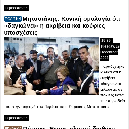
Περισσότερα »
Μητσοτάκης: Κυνική ομολογία ότι
ΠΟΛΙΤΙΚΗ
«δαγκώνει» η ακρίβεια και κούφιες
υποσχέσεις
19:39 -
Tuesday, 19
December,
2023
Παραδέχτηκε
κυνικά ότι η
ακρίβεια
«δαγκώνει»
μιλώντας σε
πολίτες κατά
την περιοδεία
του στην περιοχή του Περάματος ο Κυριάκος Μητσοτάκης,…
Περισσότερα »
Πέραμα: Έκανε πλαστή διαθήκη
ΕΓΚΛΗΜΑ