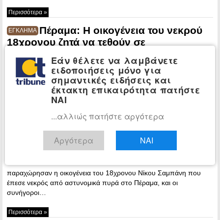
Περισσότερα »
Πέραμα: Η οικογένεια του νεκρού
ΕΓΚΛΗΜΑ
18χρονου ζητά να τεθούν σε
διαθεσιμότητα οι εφτά αστυνομικοί
Εάν θέλετε να λαμβάνετε
ειδοποιήσεις μόνο για
20:08 - Friday,
σημαντικές ειδήσεις και
29 October,
έκτακτη επικαιρότητα πατήστε
2021
ΝΑΙ
Συνέντευξη
Τύπου
...αλλιώς πατήστε αργότερα
Αργότερα
ΝΑΙ
παραχώρησαν η οικογένεια του 18χρονου Νίκου Σαμπάνη που
έπεσε νεκρός από αστυνομικά πυρά στο Πέραμα, και οι
συνήγοροι…
Περισσότερα »