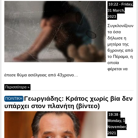
10:22 - Friday,
31 March,
2023
Συγκλονίζουν
τα όσα
δήλωσε η
μητέρα της
6χρονης από
το Πέραμα, η
οποία
φέρεται να
έπεσε θύμα ασέλγειας από 43χρονο…
Περισσότερα »
Γεωργιάδης: Κράτος χωρίς βία δεν
ΠΟΛΙΤΙΚΗ
υπάρχει στον πλανήτη (βίντεο)
19:38 -
Monday, 1
November,
2021