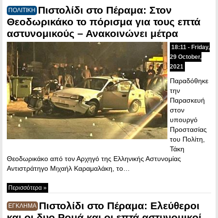
Πιστολίδι στο Πέραμα: Στον
ΠΟΛΙΤΙΚΗ
Θεοδωρικάκο το πόρισμα για τους επτά
αστυνομικούς – Ανακοινώνει μέτρα
18:11 - Friday,
29 October,
2021
Παραδόθηκε
την
Παρασκευή
στον
υπουργό
Προστασίας
του Πολίτη,
Τάκη
Θεοδωρικάκο από τον Αρχηγό της Ελληνικής Αστυνομίας
Αντιστράτηγο Μιχαήλ Καραμαλάκη, το…
Περισσότερα »
Πιστολίδι στο Πέραμα: Ελεύθεροι
ΕΓΚΛΗΜΑ
και οι δυο Ρομά και οι επτά αστυνομικοί