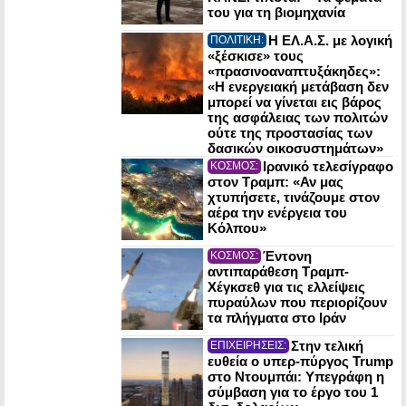
του για τη βιομηχανία
Η ΕΛ.Α.Σ. με λογική
ΠΟΛΙΤΙΚΗ:
«ξέσκισε» τους
«πρασινοαναπτυξάκηδες»:
«Η ενεργειακή μετάβαση δεν
μπορεί να γίνεται εις βάρος
της ασφάλειας των πολιτών
ούτε της προστασίας των
δασικών οικοσυστημάτων»
Ιρανικό τελεσίγραφο
ΚΟΣΜΟΣ:
στον Τραμπ: «Αν μας
χτυπήσετε, τινάζουμε στον
αέρα την ενέργεια του
Κόλπου»
Έντονη
ΚΟΣΜΟΣ:
αντιπαράθεση Τραμπ-
Χέγκσεθ για τις ελλείψεις
πυραύλων που περιορίζουν
τα πλήγματα στο Ιράν
Στην τελική
ΕΠΙΧΕΙΡΗΣΕΙΣ:
ευθεία ο υπερ-πύργος Trump
στο Ντουμπάι: Υπεγράφη η
σύμβαση για το έργο του 1