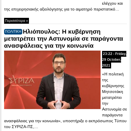
ελέγχου και
της επιχειρησιακής αξιολόγησης για το αιματηρό περιστατικό…
Περισσότερα »
Ηλιόπουλος: Η κυβέρνηση
ΠΟΛΙΤΙΚΗ
μετατρέπει την Αστυνομία σε παράγοντα
ανασφάλειας για την κοινωνία
23:22 - Friday,
29 October,
2021
«Η πολιτική
της
κυβέρνησης
Μητσοτάκη
μετατρέπει
την
Αστυνομία σε
παράγοντα
ανασφάλειας για την κοινωνία», υποστήριξε ο εκπρόσωπος Τύπου
του ΣΥΡΙΖΑ-ΠΣ,…