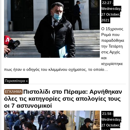
22:27 -
Wednesday,
27 October,
2021
Ο 15χρονος
Ρομά που
παραδόθηκε
την Τετάρτη
στις Αρχές
και
ισχυρίστηκε
πως ήταν ο οδηγός του κλεμμένου οχήματος, το οποίο…
Περισσότερα »
Πιστολίδι στο Πέραμα: Αρνήθηκαν
ΕΓΚΛΗΜΑ
όλες τις κατηγορίες στις απολογίες τους
οι 7 αστυνομικοί
21:58 -
Wednesday,
27 October,