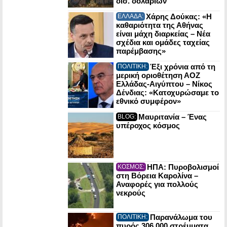
δισ. δολαρίων
Χάρης Δούκας: «Η
ΕΛΛΑΔΑ:
καθαριότητα της Αθήνας
είναι μάχη διαρκείας – Νέα
σχέδια και ομάδες ταχείας
παρέμβασης»
Έξι χρόνια από τη
ΠΟΛΙΤΙΚΗ:
μερική οριοθέτηση ΑΟΖ
Ελλάδας-Αιγύπτου – Νίκος
Δένδιας: «Κατοχυρώσαμε το
εθνικό συμφέρον»
Μαυριτανία – Ένας
BLOG:
υπέροχος κόσμος
ΗΠΑ: Πυροβολισμοί
ΚΟΣΜΟΣ:
στη Βόρεια Καρολίνα –
Αναφορές για πολλούς
νεκρούς
Παρανάλωμα του
ΠΟΛΙΤΙΚΗ:
πυρός 306.000 στρέμματα