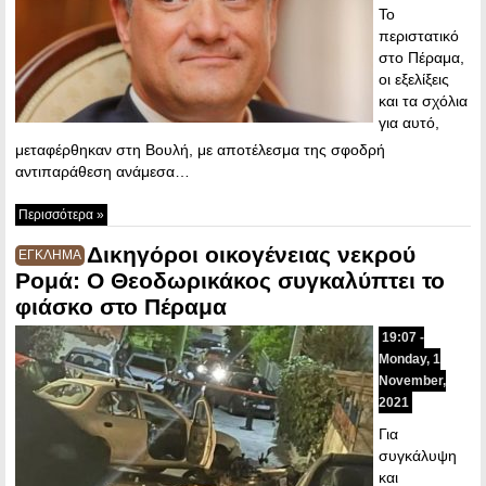
Το
περιστατικό
στο Πέραμα,
οι εξελίξεις
και τα σχόλια
για αυτό,
μεταφέρθηκαν στη Βουλή, με αποτέλεσμα της σφοδρή
αντιπαράθεση ανάμεσα…
Περισσότερα »
Δικηγόροι οικογένειας νεκρού
ΕΓΚΛΗΜΑ
Ρομά: Ο Θεοδωρικάκος συγκαλύπτει το
φιάσκο στο Πέραμα
19:07 -
Monday, 1
November,
2021
Για
συγκάλυψη
και