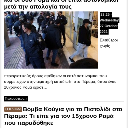
μετά την απολογία τους
23:25 -
Wednesday,
27 October,
2021
Ελεύθεροι
χωρίς
περιοριστικούς όρους αφέθηκαν οι επτά αστυνομικοί που
συμμετείχαν στην αιματηρή καταδίωξη στο Πέραμα, όπου ένας
20χρονος Ρομά έχασε…
Περισσότερα »
Βόμβα Κούγια για το Πιστολίδι στο
ΕΓΚΛΗΜΑ
Πέραμα: Τι είπε για τον 15χρονο Ρομά
που παραδόθηκε