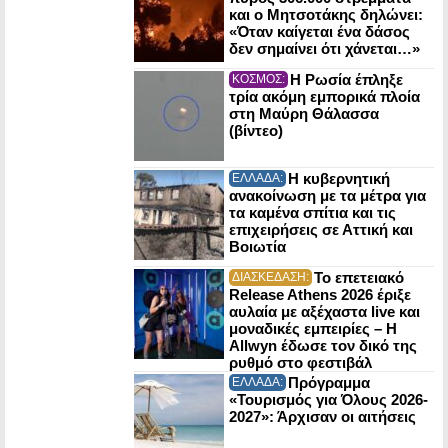
και ο Μητσοτάκης δηλώνει:
«Όταν καίγεται ένα δάσος
δεν σημαίνει ότι χάνεται…»
Η Ρωσία έπληξε
ΚΟΣΜΟΣ:
τρία ακόμη εμπορικά πλοία
στη Μαύρη Θάλασσα
(βίντεο)
Η κυβερνητική
ΕΛΛΑΔΑ:
ανακοίνωση με τα μέτρα για
τα καμένα σπίτια και τις
επιχειρήσεις σε Αττική και
Βοιωτία
Το επετειακό
ΔΙΑΣΚΕΔΑΣΗ:
Release Athens 2026 έριξε
αυλαία με αξέχαστα live και
μοναδικές εμπειρίες – Η
Allwyn έδωσε τον δικό της
ρυθμό στο φεστιβάλ
Πρόγραμμα
ΕΛΛΑΔΑ:
«Τουρισμός για Όλους 2026-
2027»: Άρχισαν οι αιτήσεις