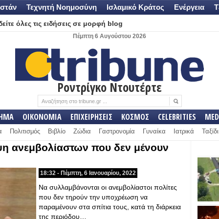
στάν
Τεχνητή Νοημοσύνη
Ισλαμικό Κράτος
Ενέργεια
Τ
είτε όλες τις ειδήσεις σε μορφή blog
Πέμπτη 6 Αυγούστου 2026
Ροντρίγκο Ντουτέρτε
ΛΗΜΑ
ΟΙΚΟΝΟΜΙΑ
ΕΠΙΧΕΙΡΗΣΕΙΣ
ΚΟΣΜΟΣ
CELEBRITIES
MED
α
Πολιτισμός
Βιβλίο
Ζώδια
Γαστρονομία
Γυναίκα
Ιατρικά
Ταξίδι
ψη ανεμβολίαστων που δεν μένουν
18:32 - Πέμπτη, 6 Ιανουαρίου, 2022
Να συλλαμβάνονται οι ανεμβολίαστοι πολίτες
που δεν τηρούν την υποχρέωση να
παραμένουν στα σπίτια τους, κατά τη διάρκεια
της περιόδου…