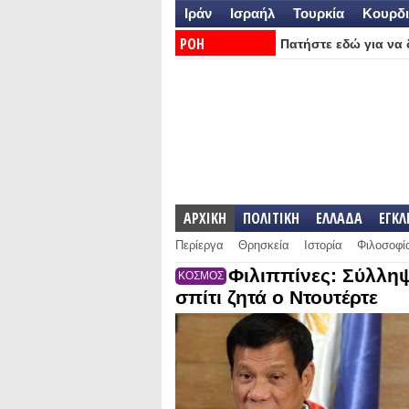
Ιράν
Ισραήλ
Τουρκία
Κουρδι
ΡΟΗ
Πατήστε εδώ για να δ
ΕΙΔΗΣΕΩΝ:
ΑΡΧΙΚΗ
ΠΟΛΙΤΙΚΗ
ΕΛΛΑΔΑ
ΕΓΚ
Περίεργα
Θρησκεία
Ιστορία
Φιλοσοφί
Φιλιππίνες: Σύλλη
ΚΟΣΜΟΣ
σπίτι ζητά ο Ντουτέρτε