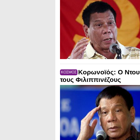
Κορωνοϊός: O Nτουτ
ΚΟΣΜΟΣ
τους Φιλιππινέζους