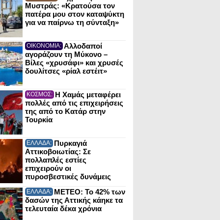
Μυστράς: «Κρατούσα τον
πατέρα μου στον καταψύκτη
για να παίρνω τη σύνταξη»
Αλλοδαποί
ΟΙΚΟΝΟΜΙΑ:
αγοράζουν τη Μύκονο –
Βίλες «χρυσάφι» και χρυσές
δουλίτσες «ρίαλ εστέιτ»
Η Χαμάς μεταφέρει
ΚΟΣΜΟΣ:
πολλές από τις επιχειρήσεις
της από το Κατάρ στην
Τουρκία
Πυρκαγιά
ΕΛΛΑΔΑ:
Αττικοβοιωτίας: Σε
πολλαπλές εστίες
επιχειρούν οι
πυροσβεστικές δυνάμεις
ΜΕΤΕΟ: Το 42% των
ΕΛΛΑΔΑ:
δασών της Αττικής κάηκε τα
τελευταία δέκα χρόνια