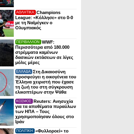
Champions
ΑΘΛΗΤΙΚΑ:
League: «Κόλλησε» στο 0-0
με τη Ναϊμέγκεν ο
Ολυμπιακός
WWF:
ΠΕΡΙΒΑΛΛΟΝ:
Περισσότερα από 180.000
στρέμματα καμένων
δασικών εκτάσεων σε λίγες
μόλις μέρες
Στη Δικαιοσύνη
ΕΛΛΑΔΑ:
προσφεύγει η οικογένεια του
Έλληνα χειριστή που έχασε
τη ζωή του στη σύγκρουση
ελικοπτέρων στην Ψάθα
Reuters: Ανησυχία
ΚΟΣΜΟΣ:
για τα αποθέματα πυραύλων
των ΗΠΑ – Τους
χρησιμοποίησαν όλους στο
Ιράν
«Φυλλοροεί» το
ΠΟΛΙΤΙΚΗ: