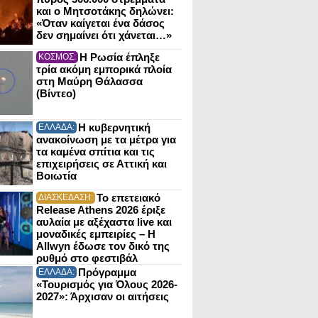
και ο Μητσοτάκης δηλώνει:
«Όταν καίγεται ένα δάσος
δεν σημαίνει ότι χάνεται…»
Η Ρωσία έπληξε
ΚΟΣΜΟΣ:
τρία ακόμη εμπορικά πλοία
στη Μαύρη Θάλασσα
(Βίντεο)
Η κυβερνητική
ΕΛΛΑΔΑ:
ανακοίνωση με τα μέτρα για
τα καμένα σπίτια και τις
επιχειρήσεις σε Αττική και
Βοιωτία
Το επετειακό
ΔΙΑΣΚΕΔΑΣΗ:
Release Athens 2026 έριξε
αυλαία με αξέχαστα live και
μοναδικές εμπειρίες – Η
Allwyn έδωσε τον δικό της
ρυθμό στο φεστιβάλ
Πρόγραμμα
ΕΛΛΑΔΑ:
«Τουρισμός για Όλους 2026-
2027»: Άρχισαν οι αιτήσεις