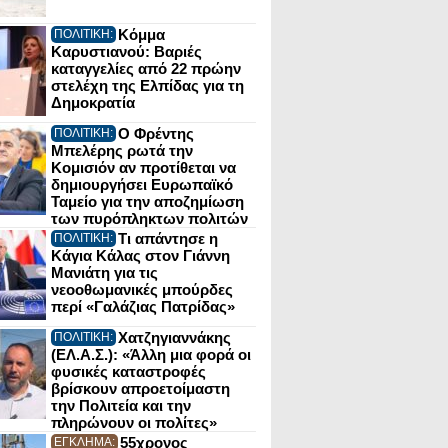
Κόμμα
ΠΟΛΙΤΙΚΗ:
Καρυστιανού: Βαριές
καταγγελίες από 22 πρώην
στελέχη της Ελπίδας για τη
Δημοκρατία
Ο Φρέντης
ΠΟΛΙΤΙΚΗ:
Μπελέρης ρωτά την
Κομισιόν αν προτίθεται να
δημιουργήσει Ευρωπαϊκό
Ταμείο για την αποζημίωση
των πυρόπληκτων πολιτών
Τι απάντησε η
ΠΟΛΙΤΙΚΗ:
Κάγια Κάλας στον Γιάννη
Μανιάτη για τις
νεοοθωμανικές μπούρδες
περί «Γαλάζιας Πατρίδας»
Χατζηγιαννάκης
ΠΟΛΙΤΙΚΗ:
(ΕΛ.Α.Σ.): «Άλλη μια φορά οι
φυσικές καταστροφές
βρίσκουν απροετοίμαστη
την Πολιτεία και την
πληρώνουν οι πολίτες»
55χρονος
ΕΓΚΛΗΜΑ: