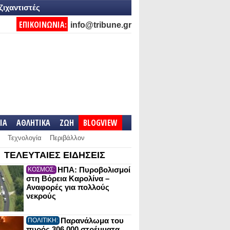
ζιχαντιστές
ΕΠΙΚΟΙΝΩΝΙΑ:
info@tribune.gr
IA
ΑΘΛΗΤΙΚΑ
ΖΩΗ
BLOGVIEW
Τεχνολογία
Περιβάλλον
ΤΕΛΕΥΤΑΙΕΣ ΕΙΔΗΣΕΙΣ
ΗΠΑ: Πυροβολισμοί
ΚΟΣΜΟΣ:
στη Βόρεια Καρολίνα –
Αναφορές για πολλούς
νεκρούς
Παρανάλωμα του
ΠΟΛΙΤΙΚΗ:
πυρός 306.000 στρέμματα