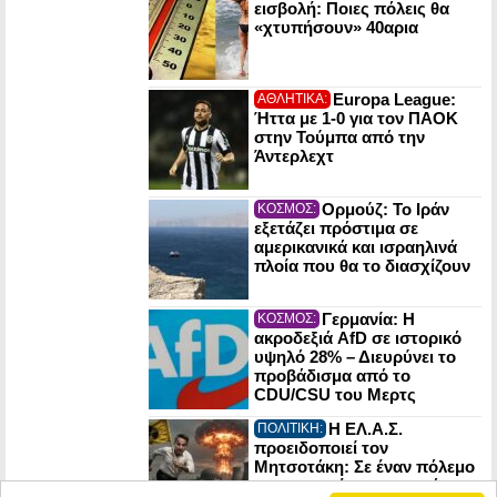
εισβολή: Ποιες πόλεις θα
«χτυπήσουν» 40αρια
Europa League:
ΑΘΛΗΤΙΚΑ:
Ήττα με 1-0 για τον ΠΑΟΚ
στην Τούμπα από την
Άντερλεχτ
Ορμούζ: Το Ιράν
ΚΟΣΜΟΣ:
εξετάζει πρόστιμα σε
αμερικανικά και ισραηλινά
πλοία που θα το διασχίζουν
Γερμανία: Η
ΚΟΣΜΟΣ:
ακροδεξιά AfD σε ιστορικό
υψηλό 28% – Διευρύνει το
προβάδισμα από το
CDU/CSU του Μερτς
Η ΕΛ.Α.Σ.
ΠΟΛΙΤΙΚΗ:
προειδοποιεί τον
Μητσοτάκη: Σε έναν πόλεμο
οι πυρηνικές εγκαταστάσεις