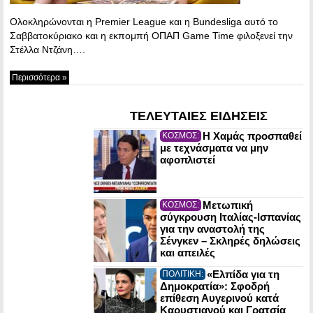
Ολοκληρώνονται η Premier League και η Bundesliga αυτό το
Σαββατοκύριακο και η εκπομπή ΟΠΑΠ Game Time φιλοξενεί την
Στέλλα Ντζάνη….
Περισσότερα »
ΤΕΛΕΥΤΑΙΕΣ ΕΙΔΗΣΕΙΣ
Η Χαμάς προσπαθεί
ΚΟΣΜΟΣ:
με τεχνάσματα να μην
αφοπλιστεί
Μετωπική
ΚΟΣΜΟΣ:
σύγκρουση Ιταλίας-Ισπανίας
για την αναστολή της
Σένγκεν – Σκληρές δηλώσεις
και απειλές
«Ελπίδα για τη
ΠΟΛΙΤΙΚΗ:
Δημοκρατία»: Σφοδρή
επίθεση Αυγερινού κατά
Καρυστιανού και Γρατσία