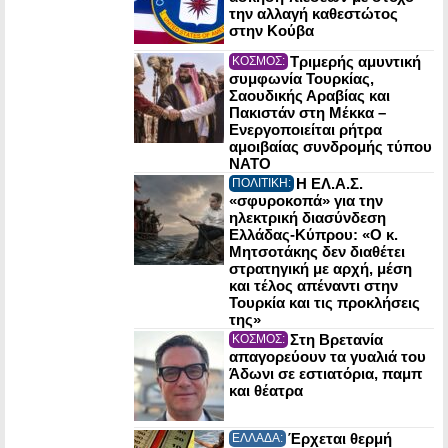
την αλλαγή καθεστώτος
στην Κούβα
Τριμερής αμυντική
ΚΟΣΜΟΣ:
συμφωνία Τουρκίας,
Σαουδικής Αραβίας και
Πακιστάν στη Μέκκα –
Ενεργοποιείται ρήτρα
αμοιβαίας συνδρομής τύπου
NATO
Η ΕΛ.Α.Σ.
ΠΟΛΙΤΙΚΗ:
«σφυροκοπά» για την
ηλεκτρική διασύνδεση
Ελλάδας-Κύπρου: «Ο κ.
Μητσοτάκης δεν διαθέτει
στρατηγική με αρχή, μέση
και τέλος απέναντι στην
Τουρκία και τις προκλήσεις
της»
Στη Βρετανία
ΚΟΣΜΟΣ:
απαγορεύουν τα γυαλιά του
Άδωνι σε εστιατόρια, παμπ
και θέατρα
Έρχεται θερμή
ΕΛΛΑΔΑ: