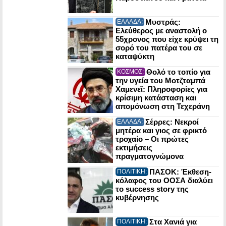
Μυστράς:
ΕΛΛΑΔΑ:
Ελεύθερος με αναστολή ο
55χρονος που είχε κρύψει τη
σορό του πατέρα του σε
καταψύκτη
Θολό το τοπίο για
ΚΟΣΜΟΣ:
την υγεία του Μοτζταμπά
Χαμενεΐ: Πληροφορίες για
κρίσιμη κατάσταση και
απομόνωση στη Τεχεράνη
Σέρρες: Νεκροί
ΕΛΛΑΔΑ:
μητέρα και γιος σε φρικτό
τροχαίο – Οι πρώτες
εκτιμήσεις
πραγματογνώμονα
ΠΑΣΟΚ: Έκθεση-
ΠΟΛΙΤΙΚΗ:
κόλαφος του ΟΟΣΑ διαλύει
το success story της
κυβέρνησης
Στα Χανιά για
ΠΟΛΙΤΙΚΗ: