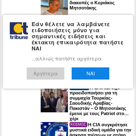
διακοπές ο Κυριάκος
Μητσοτάκης
Εάν θέλετε να λαμβάνετε
Στο 3,4% ο
ΟΙΚΟΝΟΜΙΑ:
ειδοποιήσεις μόνο για
πληθωρισμός τον Ιούλιο: Σε
σημαντικές ειδήσεις και
στέγαση, μεταφορές και
έκτακτη επικαιρότητα πατήστε
εστίαση οι μεγαλύτερες
ΝΑΙ
αυξήσεις
...αλλιώς πατήστε αργότερα
Ένας χρόνος από
ΠΟΛΙΤΙΚΗ:
τον χαμό της Λένας Σαμαρά:
Σε κλίμα συγκίνησης το
Αργότερα
ΝΑΙ
μνημόσυνο
Η ΕΛ.Α.Σ. είχε
ΠΟΛΙΤΙΚΗ:
προειδοποιήσει για τη
συμμαχία Τουρκίας-
Σαουδικής Αραβίας-
Πακιστάν – Ο Μητσοτάκης
έμεινε με τους Patriot στο…
χέρι
Η CIA συγκρότησε
ΚΟΣΜΟΣ:
μυστικά ειδική ομάδα για την
άσκηση πιέσεων με στόχο