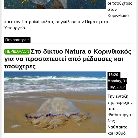
οι τσούχτρες
στον
Κορινθιακό
και στον Πατραϊκό κόλπο, συγκάλεσε την Πέμπτη στο
Υπουργείο…
Περισσότερα »
Στο δίκτυο Natura ο Κορινθιακός
ΠΕΡΙΒΑΛΛΟΝ
για να προστατευτεί από μέδουσες και
τσούχτρες
15:20 -
Monday, 31
July, 2017
Την ένταξη
της περιοχής
από
Ψαθόπυργο
έως
Ναύπακτο
και Ισθμό