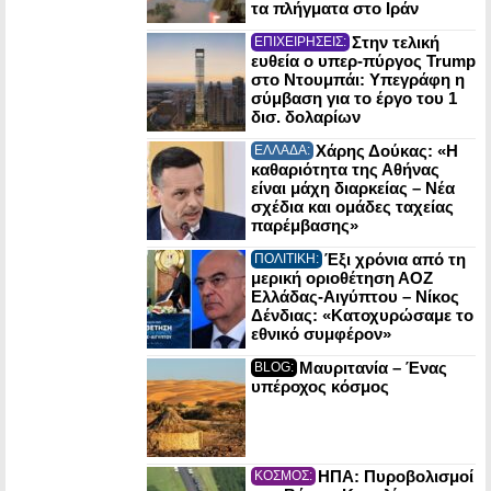
τα πλήγματα στο Ιράν
Στην τελική
ΕΠΙΧΕΙΡΗΣΕΙΣ:
ευθεία ο υπερ-πύργος Trump
στο Ντουμπάι: Υπεγράφη η
σύμβαση για το έργο του 1
δισ. δολαρίων
Χάρης Δούκας: «Η
ΕΛΛΑΔΑ:
καθαριότητα της Αθήνας
είναι μάχη διαρκείας – Νέα
σχέδια και ομάδες ταχείας
παρέμβασης»
Έξι χρόνια από τη
ΠΟΛΙΤΙΚΗ:
μερική οριοθέτηση ΑΟΖ
Ελλάδας-Αιγύπτου – Νίκος
Δένδιας: «Κατοχυρώσαμε το
εθνικό συμφέρον»
Μαυριτανία – Ένας
BLOG:
υπέροχος κόσμος
ΗΠΑ: Πυροβολισμοί
ΚΟΣΜΟΣ: