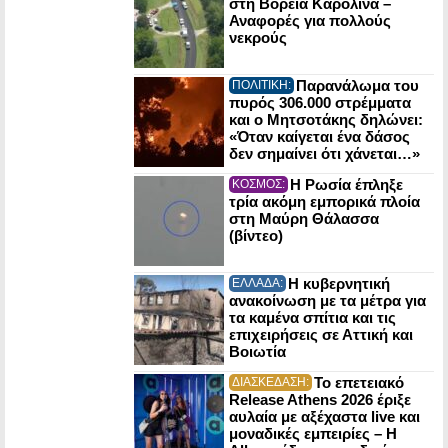
στη Βόρεια Καρολίνα –
Αναφορές για πολλούς
νεκρούς
Παρανάλωμα του
ΠΟΛΙΤΙΚΗ:
πυρός 306.000 στρέμματα
και ο Μητσοτάκης δηλώνει:
«Όταν καίγεται ένα δάσος
δεν σημαίνει ότι χάνεται…»
Η Ρωσία έπληξε
ΚΟΣΜΟΣ:
τρία ακόμη εμπορικά πλοία
στη Μαύρη Θάλασσα
(βίντεο)
Η κυβερνητική
ΕΛΛΑΔΑ:
ανακοίνωση με τα μέτρα για
τα καμένα σπίτια και τις
επιχειρήσεις σε Αττική και
Βοιωτία
Το επετειακό
ΔΙΑΣΚΕΔΑΣΗ:
Release Athens 2026 έριξε
αυλαία με αξέχαστα live και
μοναδικές εμπειρίες – Η