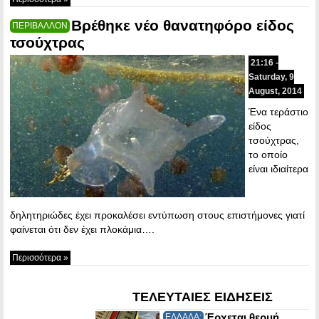
Βρέθηκε νέο θανατηφόρο είδος
ΠΕΡΙΒΑΛΛΟΝ
τσούχτρας
21:16 -
Saturday, 9
August, 2014
Ένα τεράστιο
είδος
τσούχτρας,
το οποίο
είναι ιδιαίτερα
δηλητηριώδες έχει προκαλέσει εντύπωση στους επιστήμονες γιατί
φαίνεται ότι δεν έχει πλοκάμια….
Περισσότερα »
ΤΕΛΕΥΤΑΙΕΣ ΕΙΔΗΣΕΙΣ
Έρχεται θερμή
ΕΛΛΑΔΑ: