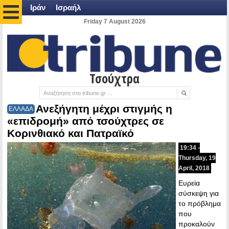
Ιράν
Ισραήλ
Friday 7 August 2026
Τσούχτρα
Ανεξήγητη μέχρι στιγμής η
ΕΛΛΑΔΑ
«επιδρομή» από τσούχτρες σε
Κορινθιακό και Πατραϊκό
19:34 -
Thursday, 19
April, 2018
Ευρεία
σύσκεψη για
το πρόβλημα
που
προκαλούν