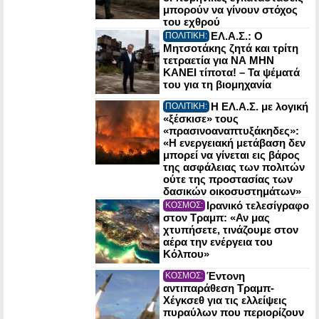
μπορούν να γίνουν στόχος
του εχθρού
ΕΛ.Α.Σ.: Ο
ΠΟΛΙΤΙΚΗ:
Μητσοτάκης ζητά και τρίτη
τετραετία για ΝΑ ΜΗΝ
ΚΑΝΕΙ τίποτα! – Τα ψέματά
του για τη βιομηχανία
Η ΕΛ.Α.Σ. με λογική
ΠΟΛΙΤΙΚΗ:
«ξέσκισε» τους
«πρασινοαναπτυξάκηδες»:
«Η ενεργειακή μετάβαση δεν
μπορεί να γίνεται εις βάρος
της ασφάλειας των πολιτών
ούτε της προστασίας των
δασικών οικοσυστημάτων»
Ιρανικό τελεσίγραφο
ΚΟΣΜΟΣ:
στον Τραμπ: «Αν μας
χτυπήσετε, τινάζουμε στον
αέρα την ενέργεια του
Κόλπου»
Έντονη
ΚΟΣΜΟΣ:
αντιπαράθεση Τραμπ-
Χέγκσεθ για τις ελλείψεις
πυραύλων που περιορίζουν