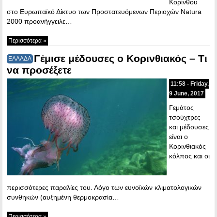
Κορίνθου
στο Ευρωπαϊκό Δίκτυο των Προστατευόμενων Περιοχών Natura
2000 προανήγγειλε…
Περισσότερα »
Γέμισε μέδουσες ο Κορινθιακός – Τι
ΕΛΛΑΔΑ
να προσέξετε
11:58 - Friday,
9 June, 2017
Γεμάτος
τσούχτρες
και μέδουσες
είναι ο
Κορινθιακός
κόλπος και οι
περισσότερες παραλίες του. Λόγο των ευνοϊκών κλιματολογικών
συνθηκών (αυξημένη θερμοκρασία…
Περισσότερα »