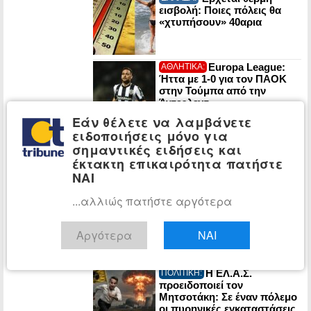
εισβολή: Ποιες πόλεις θα
«χτυπήσουν» 40αρια
Europa League:
ΑΘΛΗΤΙΚΑ:
Ήττα με 1-0 για τον ΠΑΟΚ
στην Τούμπα από την
Άντερλεχτ
Εάν θέλετε να λαμβάνετε
ειδοποιήσεις μόνο για
Ορμούζ: Το Ιράν
ΚΟΣΜΟΣ:
σημαντικές ειδήσεις και
εξετάζει πρόστιμα σε
αμερικανικά και ισραηλινά
έκτακτη επικαιρότητα πατήστε
πλοία που θα το διασχίζουν
ΝΑΙ
...αλλιώς πατήστε αργότερα
Γερμανία: Η
ΚΟΣΜΟΣ:
ακροδεξιά AfD σε ιστορικό
υψηλό 28% – Διευρύνει το
Αργότερα
ΝΑΙ
προβάδισμα από το
CDU/CSU του Μερτς
Η ΕΛ.Α.Σ.
ΠΟΛΙΤΙΚΗ:
προειδοποιεί τον
Μητσοτάκη: Σε έναν πόλεμο
οι πυρηνικές εγκαταστάσεις