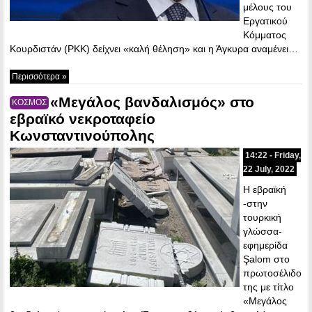
μέλους του
Εργατικού
Κόμματος
Κουρδιστάν (PKK) δείχνει «καλή θέληση» και η Άγκυρα αναμένει…
Περισσότερα »
«Μεγάλος βανδαλισμός» στο
ΚΟΣΜΟΣ
εβραϊκό νεκροταφείο
Κωνσταντινούπολης
14:22 - Friday,
22 July, 2022
Η εβραϊκή
-στην
τουρκική
γλώσσα-
εφημερίδα
Şalom στο
πρωτοσέλιδο
της με τίτλο
«Μεγάλος