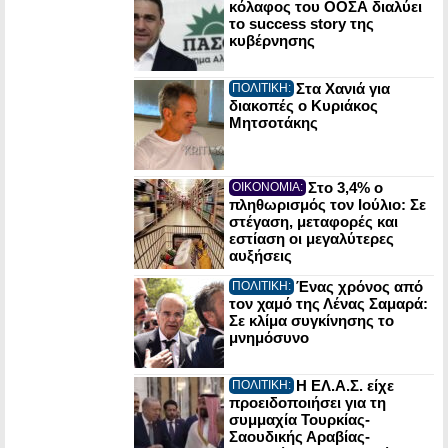
κόλαφος του ΟΟΣΑ διαλύει
το success story της
κυβέρνησης
Στα Χανιά για
ΠΟΛΙΤΙΚΗ:
διακοπές ο Κυριάκος
Μητσοτάκης
Στο 3,4% ο
ΟΙΚΟΝΟΜΙΑ:
πληθωρισμός τον Ιούλιο: Σε
στέγαση, μεταφορές και
εστίαση οι μεγαλύτερες
αυξήσεις
Ένας χρόνος από
ΠΟΛΙΤΙΚΗ:
τον χαμό της Λένας Σαμαρά:
Σε κλίμα συγκίνησης το
μνημόσυνο
Η ΕΛ.Α.Σ. είχε
ΠΟΛΙΤΙΚΗ:
προειδοποιήσει για τη
συμμαχία Τουρκίας-
Σαουδικής Αραβίας-