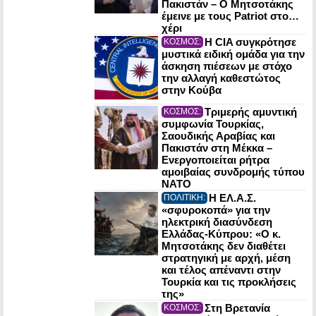
Πακιστάν – Ο Μητσοτάκης
έμεινε με τους Patriot στο…
χέρι
Η CIA συγκρότησε
ΚΟΣΜΟΣ:
μυστικά ειδική ομάδα για την
άσκηση πιέσεων με στόχο
την αλλαγή καθεστώτος
στην Κούβα
Τριμερής αμυντική
ΚΟΣΜΟΣ:
συμφωνία Τουρκίας,
Σαουδικής Αραβίας και
Πακιστάν στη Μέκκα –
Ενεργοποιείται ρήτρα
αμοιβαίας συνδρομής τύπου
NATO
Η ΕΛ.Α.Σ.
ΠΟΛΙΤΙΚΗ:
«σφυροκοπά» για την
ηλεκτρική διασύνδεση
Ελλάδας-Κύπρου: «Ο κ.
Μητσοτάκης δεν διαθέτει
στρατηγική με αρχή, μέση
και τέλος απέναντι στην
Τουρκία και τις προκλήσεις
της»
Στη Βρετανία
ΚΟΣΜΟΣ: