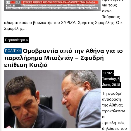
για τους
οκτώ
Τούρκους
αξιωματικούς ο βουλευτής του ΣΥΡΙΖΑ, Χρήστος Σιμορέλης. Ο κ.
Σιμορέλης…
Περισσότερα »
Ομοβροντία από την Αθήνα για το
ΠΟΛΙΤΙΚΗ
παραλήρημα Μποζντάγ – Σφοδρή
επίθεση Κοτζιά
11:02 -
Tuesday, 5
June, 2018
Τη σφοδρή
αντίδραση
της Αθήνας
προκάλεσαν
οι
προκλητικές
δηλώσεις του