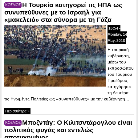
Η Τουρκία κατηγορεί τις ΗΠΑ ως
ΚΟΣΜΟΣ
συνυπεύθυνες με το Ισραήλ για
«μακελειό» στα σύνορα με τη Γάζα
16:54 -
Monday, 14
May, 2018
Η τουρκική
κυβέρνηση,
μέσω του
εκπροσώπου
του Τούρκου
Προέδρου,
κατηγόρησε
τη Δευτέρα
τις Ηνωμένες Πολιτείες ως «συνυπεύθυνες» με την κυβέρνηση…
Περισσότερα »
Μποζντάγ: Ο Κιλιτσντάρογλου είναι
ΚΟΣΜΟΣ
πολιτικός φυγάς και εντελώς
αποτυχημένος