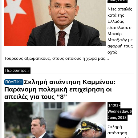
Νέες απειλές
κατά της
Ελλάδας
εξαπέλυσε ο
Μπεκίρ
Μποζντάγ με
αφορμή τους
οχτώ
Τούρκους αξιωματικούς, στους οποίους η χώρα μας…
Περισσότερα »
Σκληρή απάντηση Καμμένου:
ΠΟΛΙΤΙΚΗ
Παράνομη πολεμική επιχείρηση οι
απειλές για τους “8”
14:03 -
Wednesday, 6
June, 2018
Σκληρή
απάντηση