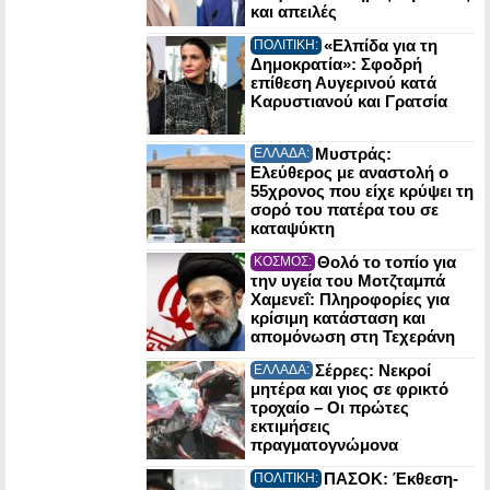
και απειλές
«Ελπίδα για τη
ΠΟΛΙΤΙΚΗ:
Δημοκρατία»: Σφοδρή
επίθεση Αυγερινού κατά
Καρυστιανού και Γρατσία
Μυστράς:
ΕΛΛΑΔΑ:
Ελεύθερος με αναστολή ο
55χρονος που είχε κρύψει τη
σορό του πατέρα του σε
καταψύκτη
Θολό το τοπίο για
ΚΟΣΜΟΣ:
την υγεία του Μοτζταμπά
Χαμενεΐ: Πληροφορίες για
κρίσιμη κατάσταση και
απομόνωση στη Τεχεράνη
Σέρρες: Νεκροί
ΕΛΛΑΔΑ:
μητέρα και γιος σε φρικτό
τροχαίο – Οι πρώτες
εκτιμήσεις
πραγματογνώμονα
ΠΑΣΟΚ: Έκθεση-
ΠΟΛΙΤΙΚΗ: