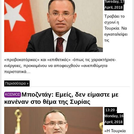
Tuesday, 17
April, 2018
Τραβάει το
σχοινί η
Τουρκία. Να
εγκαταλείψει
τις
«προβοκατόρικες» και «επιθετικές» -όπως τις χαρακτήρισε-
ενέργειες, προκειμένου να αποφευχθούν «ανεπιθύμητα
περιστατικά…
Περισσότερα »
Μποζντάγ: Εμείς, δεν είμαστε με
ΚΟΣΜΟΣ
κανέναν στο θέμα της Συρίας
13:20 -
Monday, 16
April, 2018
«Η Τουρκία