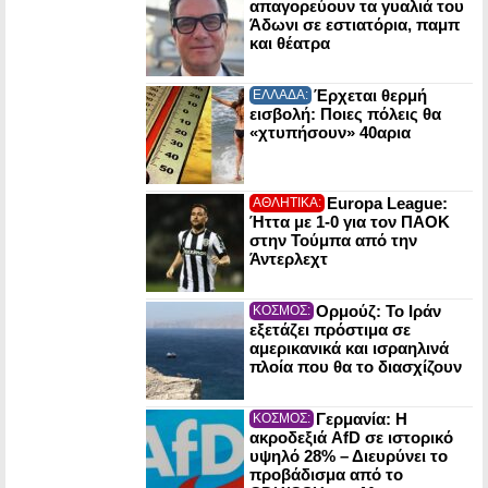
απαγορεύουν τα γυαλιά του
Άδωνι σε εστιατόρια, παμπ
και θέατρα
Έρχεται θερμή
ΕΛΛΑΔΑ:
εισβολή: Ποιες πόλεις θα
«χτυπήσουν» 40αρια
Europa League:
ΑΘΛΗΤΙΚΑ:
Ήττα με 1-0 για τον ΠΑΟΚ
στην Τούμπα από την
Άντερλεχτ
Ορμούζ: Το Ιράν
ΚΟΣΜΟΣ:
εξετάζει πρόστιμα σε
αμερικανικά και ισραηλινά
πλοία που θα το διασχίζουν
Γερμανία: Η
ΚΟΣΜΟΣ:
ακροδεξιά AfD σε ιστορικό
υψηλό 28% – Διευρύνει το
προβάδισμα από το