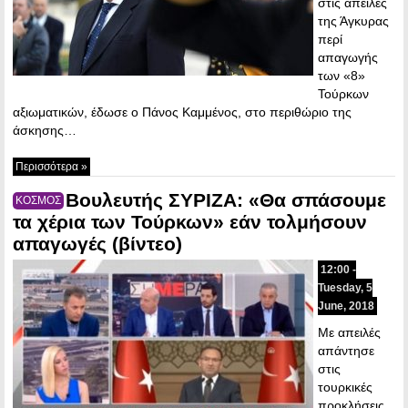
στις απειλές
της Άγκυρας
περί
απαγωγής
των «8»
Τούρκων
αξιωματικών, έδωσε ο Πάνος Καμμένος, στο περιθώριο της
άσκησης…
Περισσότερα »
Βουλευτής ΣΥΡΙΖΑ: «Θα σπάσουμε
ΚΟΣΜΟΣ
τα χέρια των Τούρκων» εάν τολμήσουν
απαγωγές (βίντεο)
12:00 -
Tuesday, 5
June, 2018
Με απειλές
απάντησε
στις
τουρκικές
προκλήσεις