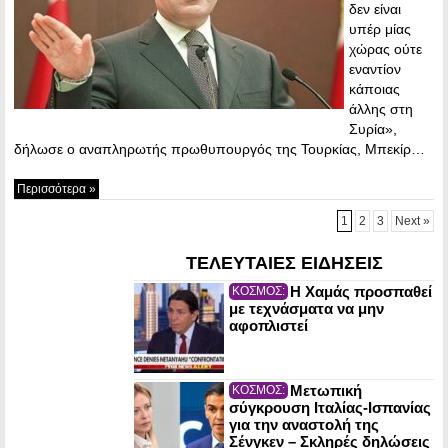
δεν είναι
υπέρ μίας
χώρας ούτε
εναντίον
κάποιας
άλλης στη
Συρία»,
δήλωσε ο αναπληρωτής πρωθυπουργός της Τουρκίας, Μπεκίρ…
Περισσότερα »
1
2
3
Next »
ΤΕΛΕΥΤΑΙΕΣ ΕΙΔΗΣΕΙΣ
Η Χαμάς προσπαθεί
ΚΟΣΜΟΣ:
με τεχνάσματα να μην
αφοπλιστεί
Μετωπική
ΚΟΣΜΟΣ:
σύγκρουση Ιταλίας-Ισπανίας
για την αναστολή της
Σένγκεν – Σκληρές δηλώσεις