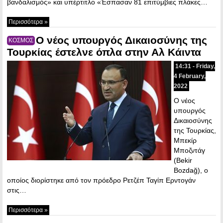
βανδαλισμός» και υπέρτιτλο «Έσπασαν 81 επιτύμβιες πλάκες…
Περισσότερα »
Ο νέος υπουργός Δικαιοσύνης της
ΚΟΣΜΟΣ
Τουρκίας έστελνε όπλα στην Αλ Κάιντα
14:31 - Friday,
4 February,
2022
Ο νέος
υπουργός
Δικαιοσύνης
της Τουρκίας,
Μπεκίρ
Μποζντάγ
(Bekir
Bozdağ), ο
οποίος διορίστηκε από τον πρόεδρο Ρετζέπ Ταγίπ Ερντογάν
στις…
Περισσότερα »