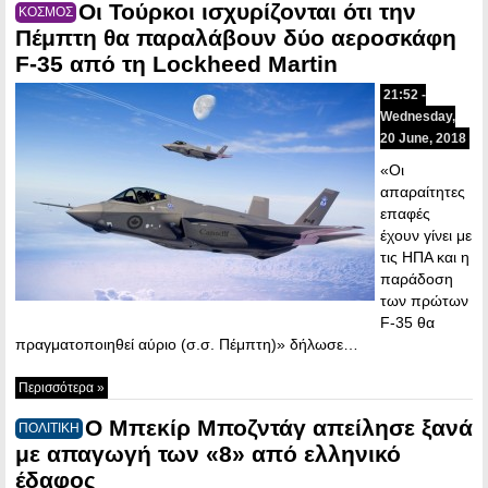
Οι Τούρκοι ισχυρίζονται ότι την
ΚΟΣΜΟΣ
Πέμπτη θα παραλάβουν δύο αεροσκάφη
F-35 από τη Lockheed Martin
21:52 -
Wednesday,
20 June, 2018
«Οι
απαραίτητες
επαφές
έχουν γίνει με
τις ΗΠΑ και η
παράδοση
των πρώτων
F-35 θα
πραγματοποιηθεί αύριο (σ.σ. Πέμπτη)» δήλωσε…
Περισσότερα »
Ο Μπεκίρ Μποζντάγ απείλησε ξανά
ΠΟΛΙΤΙΚΗ
με απαγωγή των «8» από ελληνικό
έδαφος