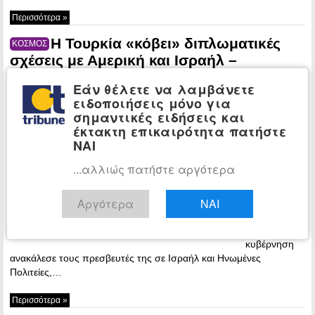
Περισσότερα »
Η Τουρκία «κόβει» διπλωματικές
ΚΟΣΜΟΣ
σχέσεις με Αμερική και Ισραήλ –
Ανακάλεσε τους πρεσβευτές
Εάν θέλετε να λαμβάνετε
23:35 -
ειδοποιήσεις μόνο για
Monday, 14
σημαντικές ειδήσεις και
May, 2018
έκτακτη επικαιρότητα πατήστε
ΝΑΙ
Ραγδαίες
εξελίξεις στη
...αλλιώς πατήστε αργότερα
Μέση
Ανατολή,
Αργότερα
ΝΑΙ
ίσως και
παγκοσμίως.
Η τουρκική
κυβέρνηση
ανακάλεσε τους πρεσβευτές της σε Ισραήλ και Ηνωμένες
Πολιτείες,…
Περισσότερα »