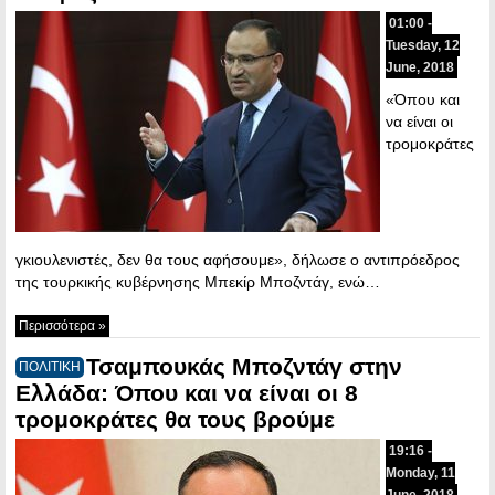
01:00 -
Tuesday, 12
June, 2018
«Όπου και
να είναι οι
τρομοκράτες
γκιουλενιστές, δεν θα τους αφήσουμε», δήλωσε ο αντιπρόεδρος
της τουρκικής κυβέρνησης Μπεκίρ Μποζντάγ, ενώ…
Περισσότερα »
Τσαμπουκάς Μποζντάγ στην
ΠΟΛΙΤΙΚΗ
Ελλάδα: Όπου και να είναι οι 8
τρομοκράτες θα τους βρούμε
19:16 -
Monday, 11
June, 2018