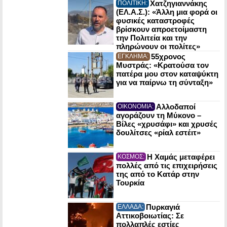
Χατζηγιαννάκης
ΠΟΛΙΤΙΚΗ:
(ΕΛ.Α.Σ.): «Άλλη μια φορά οι
φυσικές καταστροφές
βρίσκουν απροετοίμαστη
την Πολιτεία και την
πληρώνουν οι πολίτες»
55χρονος
ΕΓΚΛΗΜΑ:
Μυστράς: «Κρατούσα τον
πατέρα μου στον καταψύκτη
για να παίρνω τη σύνταξη»
Αλλοδαποί
ΟΙΚΟΝΟΜΙΑ:
αγοράζουν τη Μύκονο –
Βίλες «χρυσάφι» και χρυσές
δουλίτσες «ρίαλ εστέιτ»
Η Χαμάς μεταφέρει
ΚΟΣΜΟΣ:
πολλές από τις επιχειρήσεις
της από το Κατάρ στην
Τουρκία
Πυρκαγιά
ΕΛΛΑΔΑ:
Αττικοβοιωτίας: Σε
πολλαπλές εστίες