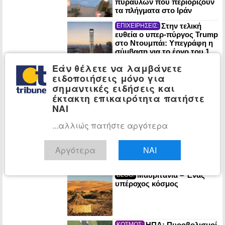
πυραύλων που περιορίζουν
τα πλήγματα στο Ιράν
Στην τελική
ΕΠΙΧΕΙΡΗΣΕΙΣ:
ευθεία ο υπερ-πύργος Trump
στο Ντουμπάι: Υπεγράφη η
σύμβαση για το έργο του 1
δισ. δολαρίων
Εάν θέλετε να λαμβάνετε
Χάρης Δούκας: «Η
ΕΛΛΑΔΑ:
ειδοποιήσεις μόνο για
καθαριότητα της Αθήνας
σημαντικές ειδήσεις και
είναι μάχη διαρκείας – Νέα
έκτακτη επικαιρότητα πατήστε
σχέδια και ομάδες ταχείας
ΝΑΙ
παρέμβασης»
...αλλιώς πατήστε αργότερα
Έξι χρόνια από τη
ΠΟΛΙΤΙΚΗ:
μερική οριοθέτηση ΑΟΖ
Ελλάδας-Αιγύπτου – Νίκος
Αργότερα
ΝΑΙ
Δένδιας: «Κατοχυρώσαμε το
εθνικό συμφέρον»
Μαυριτανία – Ένας
BLOG:
υπέροχος κόσμος
ΗΠΑ: Πυροβολισμοί
ΚΟΣΜΟΣ: