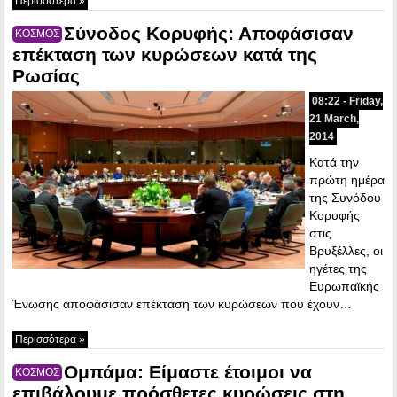
Περισσότερα »
Σύνοδος Κορυφής: Αποφάσισαν
ΚΟΣΜΟΣ
επέκταση των κυρώσεων κατά της
Ρωσίας
08:22 - Friday,
21 March,
2014
Κατά την
πρώτη ημέρα
της Συνόδου
Κορυφής
στις
Βρυξέλλες, οι
ηγέτες της
Ευρωπαϊκής
Ένωσης αποφάσισαν επέκταση των κυρώσεων που έχουν…
Περισσότερα »
Ομπάμα: Είμαστε έτοιμοι να
ΚΟΣΜΟΣ
επιβάλουμε πρόσθετες κυρώσεις στη