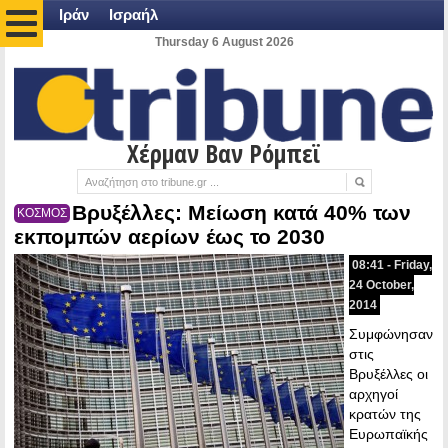
Ιράν
Ισραήλ
Thursday 6 August 2026
Χέρμαν Βαν Ρόμπεϊ
Βρυξέλλες: Mείωση κατά 40% των
ΚΟΣΜΟΣ
εκπομπών αερίων έως το 2030
08:41 - Friday,
24 October,
2014
Συμφώνησαν
στις
Βρυξέλλες οι
αρχηγοί
κρατών της
Ευρωπαϊκής