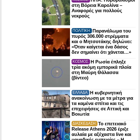
στη Βόρεια Καρολίνα –
Αναφορές για πολλούς
νεκρούς
Παρανάλωμα του
ΠΟΛΙΤΙΚΗ:
πυρός 306.000 στρέμματα
και ο Μητσοτάκης δηλώνει:
«Όταν καίγεται ένα δάσος
δεν σημαίνει ότι χάνεται…»
Η Ρωσία έπληξε
ΚΟΣΜΟΣ:
τρία ακόμη εμπορικά πλοία
στη Μαύρη Θάλασσα
(βίντεο)
Η κυβερνητική
ΕΛΛΑΔΑ:
ανακοίνωση με τα μέτρα για
τα καμένα σπίτια και τις
επιχειρήσεις σε Αττική και
Βοιωτία
Το επετειακό
ΔΙΑΣΚΕΔΑΣΗ:
Release Athens 2026 έριξε
αυλαία με αξέχαστα live και
μοναδικές εμπειρίες – Η