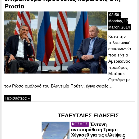
Ρωσία
08:50 -
Monday, 17
March, 2014
Κατά την
τηλεφωνική
επικοινωνία
που είχε ο
Αμερικανός
πρόεδρος
Μπάρακ
Ομπάμα με
τον Ρώσο ομόλογό του Βλαντιμίρ Πούτιν, έγινε σαφές…
Περισσότερα »
ΤΕΛΕΥΤΑΙΕΣ ΕΙΔΗΣΕΙΣ
Έντονη
ΚΟΣΜΟΣ:
αντιπαράθεση Τραμπ-
Χέγκσεθ για τις ελλείψεις