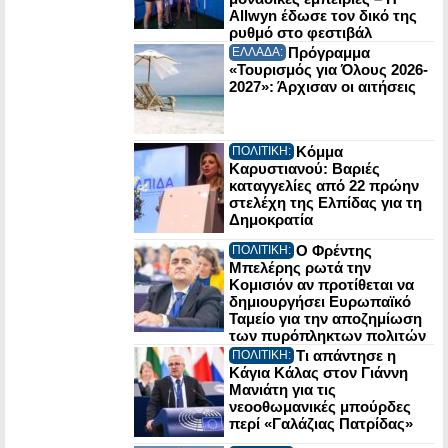
Allwyn έδωσε τον δικό της
ρυθμό στο φεστιβάλ
Πρόγραμμα
ΕΛΛΑΔΑ:
«Τουρισμός για Όλους 2026-
2027»: Άρχισαν οι αιτήσεις
Κόμμα
ΠΟΛΙΤΙΚΗ:
Καρυστιανού: Βαριές
καταγγελίες από 22 πρώην
στελέχη της Ελπίδας για τη
Δημοκρατία
Ο Φρέντης
ΠΟΛΙΤΙΚΗ:
Μπελέρης ρωτά την
Κομισιόν αν προτίθεται να
δημιουργήσει Ευρωπαϊκό
Ταμείο για την αποζημίωση
των πυρόπληκτων πολιτών
Τι απάντησε η
ΠΟΛΙΤΙΚΗ:
Κάγια Κάλας στον Γιάννη
Μανιάτη για τις
νεοοθωμανικές μπούρδες
περί «Γαλάζιας Πατρίδας»