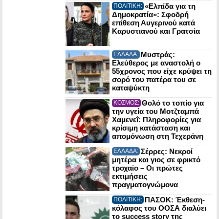
«Ελπίδα για τη
ΠΟΛΙΤΙΚΗ:
Δημοκρατία»: Σφοδρή
επίθεση Αυγερινού κατά
Καρυστιανού και Γρατσία
Μυστράς:
ΕΛΛΑΔΑ:
Ελεύθερος με αναστολή ο
55χρονος που είχε κρύψει τη
σορό του πατέρα του σε
καταψύκτη
Θολό το τοπίο για
ΚΟΣΜΟΣ:
την υγεία του Μοτζταμπά
Χαμενεΐ: Πληροφορίες για
κρίσιμη κατάσταση και
απομόνωση στη Τεχεράνη
Σέρρες: Νεκροί
ΕΛΛΑΔΑ:
μητέρα και γιος σε φρικτό
τροχαίο – Οι πρώτες
εκτιμήσεις
πραγματογνώμονα
ΠΑΣΟΚ: Έκθεση-
ΠΟΛΙΤΙΚΗ:
κόλαφος του ΟΟΣΑ διαλύει
το success story της