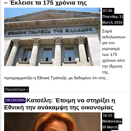
– Έκλεισε τα 175 χρόνια της
07:45 -
Thursday, 31
March, 2016
Σειρά
εκδηλώσεων
για τον
εορτασμό
των 175
χρόνων από
την ίδρυση
της,
προγραμματίζει η Εθνική Τράπεζα, με δεδομένο ότι στις…
Περισσότερα »
Κατσέλη: Έτοιμη να στηρίξει η
ΟΙΚΟΝΟΜΙΑ
Εθνική την ανάκαμψη της οικονομίας
16:15 -
Wednesday,
30 March,