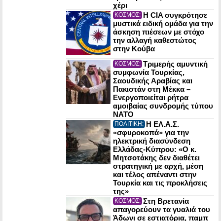
χέρι
Η CIA συγκρότησε
ΚΟΣΜΟΣ:
μυστικά ειδική ομάδα για την
άσκηση πιέσεων με στόχο
την αλλαγή καθεστώτος
στην Κούβα
Τριμερής αμυντική
ΚΟΣΜΟΣ:
συμφωνία Τουρκίας,
Σαουδικής Αραβίας και
Πακιστάν στη Μέκκα –
Ενεργοποιείται ρήτρα
αμοιβαίας συνδρομής τύπου
NATO
Η ΕΛ.Α.Σ.
ΠΟΛΙΤΙΚΗ:
«σφυροκοπά» για την
ηλεκτρική διασύνδεση
Ελλάδας-Κύπρου: «Ο κ.
Μητσοτάκης δεν διαθέτει
στρατηγική με αρχή, μέση
και τέλος απέναντι στην
Τουρκία και τις προκλήσεις
της»
Στη Βρετανία
ΚΟΣΜΟΣ:
απαγορεύουν τα γυαλιά του
Άδωνι σε εστιατόρια, παμπ