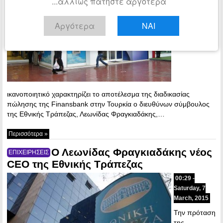
...αλλιώς πατήστε αργότερα
December,
2015
Αργότερα
ΝΑΙ
Απολύτως
ικανοποιητικό χαρακτηρίζει το αποτέλεσμα της διαδικασίας
πώλησης της Finansbank στην Τουρκία ο διευθύνων σύμβουλος
της Εθνικής Τράπεζας, Λεωνίδας Φραγκιαδάκης,…
Περισσότερα »
Ο Λεωνίδας Φραγκιαδάκης νέος
ΕΠΙΧΕΙΡΗΣΕΙΣ
CEO της Εθνικής Τράπεζας
00:29 -
Saturday, 7
March, 2015
Την πρόταση
της