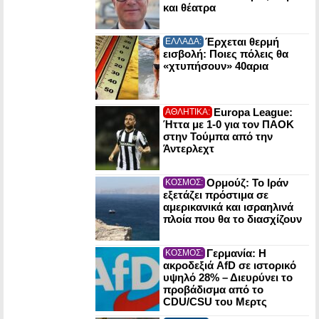
και θέατρα
Έρχεται θερμή
ΕΛΛΑΔΑ:
εισβολή: Ποιες πόλεις θα
«χτυπήσουν» 40αρια
Europa League:
ΑΘΛΗΤΙΚΑ:
Ήττα με 1-0 για τον ΠΑΟΚ
στην Τούμπα από την
Άντερλεχτ
Ορμούζ: Το Ιράν
ΚΟΣΜΟΣ:
εξετάζει πρόστιμα σε
αμερικανικά και ισραηλινά
πλοία που θα το διασχίζουν
Γερμανία: Η
ΚΟΣΜΟΣ:
ακροδεξιά AfD σε ιστορικό
υψηλό 28% – Διευρύνει το
προβάδισμα από το
CDU/CSU του Μερτς