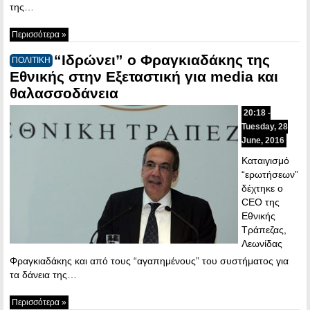
της…
Περισσότερα »
“Ιδρώνει” ο Φραγκιαδάκης της
ΠΟΛΙΤΙΚΗ
Εθνικής στην Εξεταστική για media και
θαλασσοδάνεια
20:18 -
Tuesday, 28
June, 2016
Καταιγισμό
“ερωτήσεων”
δέχτηκε ο
CEO της
Εθνικής
Τράπεζας,
Λεωνίδας
Φραγκιαδάκης και από τους “αγαπημένους” του συστήματος για
τα δάνεια της…
Περισσότερα »