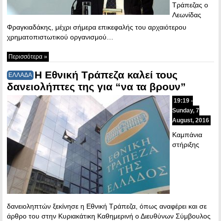
Τράπεζας ο
Λεωνίδας
Φραγκιαδάκης, μέχρι σήμερα επικεφαλής του αρχαιότερου
χρηματοπιστωτικού οργανισμού…
Περισσότερα »
Η Εθνική Τράπεζα καλεί τους
ΕΛΛΑΔΑ
δανειολήπτες της για “να τα βρουν”
19:19 -
Sunday, 7
August, 2016
Καμπάνια
στήριξης
δανειοληπτών ξεκίνησε η Εθνική Τράπεζα, όπως αναφέρει και σε
άρθρο του στην Κυριακάτικη Καθημερινή ο Διευθύνων Σύμβουλος