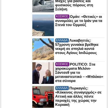
Μάχες για βάσεις και
φυσικούς πόρους στη
Σελήνη
Ομάν: «Θετικές» οι
ΚΟΣΜΟΣ:
συνομιλίες με το Ιράν για τα
Στενά του Ορμούζ
Λυκαβηττός:
ΕΛΛΑΔΑ:
57χρονη γυναίκα βρέθηκε
νεκρή σε σπηλιά κοντά
στους Αγίους Ισιδώρους
POLITICO: Στα
ΚΟΣΜΟΣ:
χαρακώματα Μελόνι-
Σάντσεθ για το
μεταναστευτικό – «Μπλόκο»
στα σύνορα
Πυρκαγιές:
ΕΛΛΑΔΑ:
«Κόκκινος συναγερμός» σε
Αττική και άλλες πέντε
περιοχές της χώρας την
Κυριακή