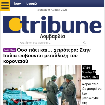
Ιράν
Ισραήλ
Sunday 9 August 2026
Λομβαρδία
Όσο πάει και… χειρότερα: Στην
ΚΟΣΜΟΣ
Ιταλία φοβούνται μετάλλαξη του
κοροναϊού
17:16 -
Sunday, 22
March, 2020
Φόβοι ότι ο
ιός μπορεί να
έχει
μεταλλαχθεί
στη