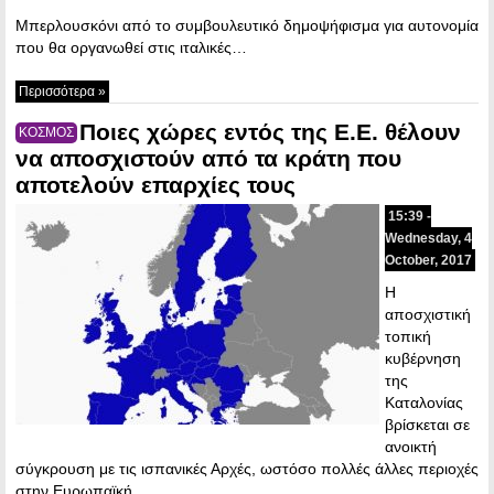
Μπερλουσκόνι από το συμβουλευτικό δημοψήφισμα για αυτονομία
που θα οργανωθεί στις ιταλικές…
Περισσότερα »
Ποιες χώρες εντός της Ε.Ε. θέλουν
ΚΟΣΜΟΣ
να αποσχιστούν από τα κράτη που
αποτελούν επαρχίες τους
15:39 -
Wednesday, 4
October, 2017
Η
αποσχιστική
τοπική
κυβέρνηση
της
Καταλονίας
βρίσκεται σε
ανοικτή
σύγκρουση με τις ισπανικές Αρχές, ωστόσο πολλές άλλες περιοχές
στην Ευρωπαϊκή…