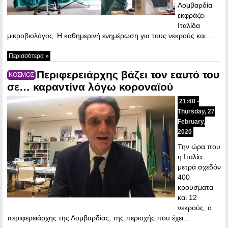
Λομβαρδία
εκφράζει
Ιταλίδα
μικροβιολόγος. Η καθημερινή ενημέρωση για τους νεκρούς και…
Περισσότερα »
Περιφερειάρχης βάζει τον εαυτό του
ΚΟΣΜΟΣ
σε… καραντίνα λόγω κοροναϊού
21:48 -
Thursday, 27
February,
2020
Την ώρα που
η Ιταλία
μετρά σχεδόν
400
κρούσματα
και 12
νεκρούς, ο
περιφερειάρχης της Λομβαρδίας, της περιοχής που έχει…