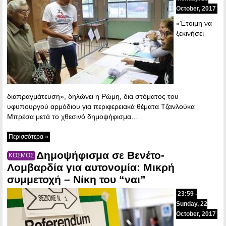
October, 2017
«Έτοιμη να
ξεκινήσει
διαπραγμάτευση», δηλώνει η Ρώμη, δια στόματος του
υφυπουργού αρμόδιου για περιφερειακά θέματα Τζανλούκα
Μπρέσα μετά το χθεσινό δημοψήφισμα…
Περισσότερα »
Δημοψήφισμα σε Βενέτο-
ΚΟΣΜΟΣ
Λομβαρδία για αυτονομία: Μικρή
συμμετοχή – Νίκη του “ναι”
23:59 -
Sunday, 22
October, 2017