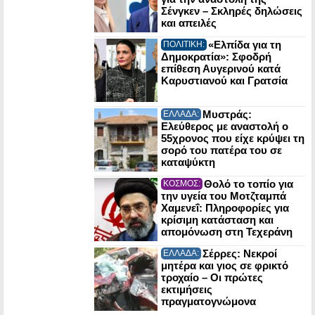
Σένγκεν – Σκληρές δηλώσεις
και απειλές
«Ελπίδα για τη
ΠΟΛΙΤΙΚΗ:
Δημοκρατία»: Σφοδρή
επίθεση Αυγερινού κατά
Καρυστιανού και Γρατσία
Μυστράς:
ΕΛΛΑΔΑ:
Ελεύθερος με αναστολή ο
55χρονος που είχε κρύψει τη
σορό του πατέρα του σε
καταψύκτη
Θολό το τοπίο για
ΚΟΣΜΟΣ:
την υγεία του Μοτζταμπά
Χαμενεΐ: Πληροφορίες για
κρίσιμη κατάσταση και
απομόνωση στη Τεχεράνη
Σέρρες: Νεκροί
ΕΛΛΑΔΑ:
μητέρα και γιος σε φρικτό
τροχαίο – Οι πρώτες
εκτιμήσεις
πραγματογνώμονα