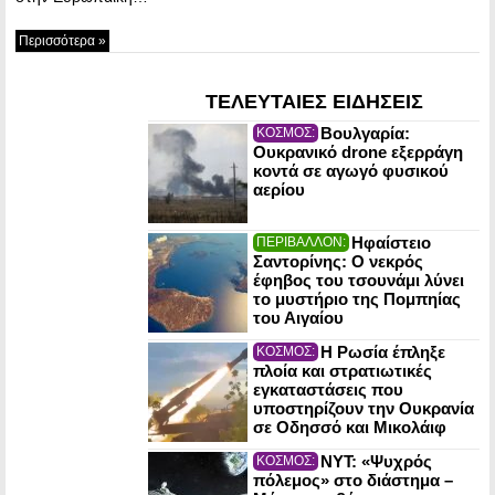
Περισσότερα »
ΤΕΛΕΥΤΑΙΕΣ ΕΙΔΗΣΕΙΣ
Βουλγαρία:
ΚΟΣΜΟΣ:
Ουκρανικό drone εξερράγη
κοντά σε αγωγό φυσικού
αερίου
Ηφαίστειο
ΠΕΡΙΒΑΛΛΟΝ:
Σαντορίνης: Ο νεκρός
έφηβος του τσουνάμι λύνει
το μυστήριο της Πομπηίας
του Αιγαίου
Η Ρωσία έπληξε
ΚΟΣΜΟΣ:
πλοία και στρατιωτικές
εγκαταστάσεις που
υποστηρίζουν την Ουκρανία
σε Οδησσό και Μικολάιφ
NYT: «Ψυχρός
ΚΟΣΜΟΣ:
πόλεμος» στο διάστημα –