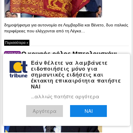
δημοψήφισμα για αυτονομία σε Λομβαρδία και Βένετο, δυο ιταλικές
περιφέρειες που ελέγχονται από τη Λέγκα…
Περισσότερα »
Ο κρυφός ρόλος Μπερλουσκόνι
ΚΟΣΜΟΣ
πίσω από τα δημοψηφίσματα για
Εάν θέλετε να λαμβάνετε
αυτονομία σε Λομβαρδία και Βένετο
ειδοποιήσεις μόνο για
σημαντικές ειδήσεις και
13:22 -
έκτακτη επικαιρότητα πατήστε
Tuesday, 10
ΝΑΙ
October, 2017
...αλλιώς πατήστε αργότερα
Αποστάσεις
κρατάει ο
ιδρυτής της
Αργότερα
ΝΑΙ
Φόρτσα
Ιτάλια Σίλβιο