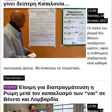
γίνει δεύτερη Καταλονία…
13:40 -
Tuesday, 24
October, 2017
Οι Ιταλοί του
βορρά δεν
θέλουν
ανεξάρτητο
κράτος, αφού
η ποθούμενη
ανεξαρτησία
είναι καθαρά
οικονομικής φύσης. Με επίκεντρο τις τουριστικές…
Περισσότερα »
Έτοιμη για διαπραγμάτευση η
ΚΟΣΜΟΣ
Ρώμη μετά τον κατακλυσμό των “ναι” σε
Βένετο και Λομβαρδία
13:08 -
Monday, 23