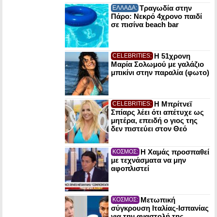
Τραγωδία στην
ΕΛΛΑΔΑ:
Πάρο: Νεκρό 4χρονο παιδί
σε πισίνα beach bar
Η 51χρονη
CELEBRITIES:
Μαρία Σολωμού με γαλάζιο
μπικίνι στην παραλία (φωτο)
Η Μπρίτνεϊ
CELEBRITIES:
Σπίαρς λέει ότι απέτυχε ως
μητέρα, επειδή ο γιος της
δεν πιστεύει στον Θεό
Η Χαμάς προσπαθεί
ΚΟΣΜΟΣ:
με τεχνάσματα να μην
αφοπλιστεί
Μετωπική
ΚΟΣΜΟΣ:
σύγκρουση Ιταλίας-Ισπανίας
για την αναστολή της