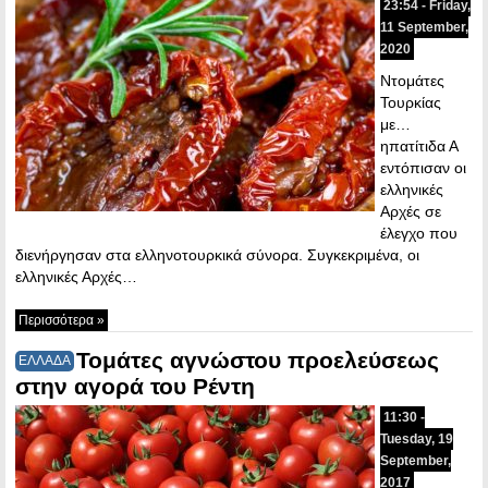
23:54 - Friday,
11 September,
2020
Ντομάτες
Τουρκίας
με…
ηπατίτιδα Α
εντόπισαν οι
ελληνικές
Αρχές σε
έλεγχο που
διενήργησαν στα ελληνοτουρκικά σύνορα. Συγκεκριμένα, οι
ελληνικές Αρχές…
Περισσότερα »
Τομάτες αγνώστου προελεύσεως
ΕΛΛΑΔΑ
στην αγορά του Ρέντη
11:30 -
Tuesday, 19
September,
2017