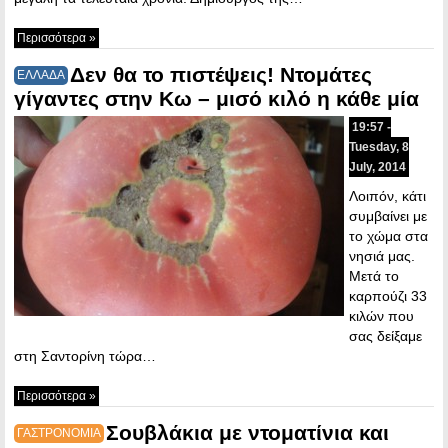
Περισσότερα »
Δεν θα το πιστέψεις! Ντομάτες
ΕΛΛΑΔΑ
γίγαντες στην Κω – μισό κιλό η κάθε μία
19:57 -
Tuesday, 8
July, 2014
Λοιπόν, κάτι
συμβαίνει με
το χώμα στα
νησιά μας.
Μετά το
καρπούζι 33
κιλών που
σας δείξαμε
στη Σαντορίνη τώρα…
Περισσότερα »
Σουβλάκια με ντοματίνια και
ΓΑΣΤΡΟΝΟΜΙΑ