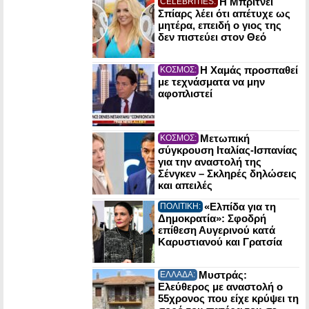
Η Μπρίτνεϊ
CELEBRITIES:
Σπίαρς λέει ότι απέτυχε ως
μητέρα, επειδή ο γιος της
δεν πιστεύει στον Θεό
Η Χαμάς προσπαθεί
ΚΟΣΜΟΣ:
με τεχνάσματα να μην
αφοπλιστεί
Μετωπική
ΚΟΣΜΟΣ:
σύγκρουση Ιταλίας-Ισπανίας
για την αναστολή της
Σένγκεν – Σκληρές δηλώσεις
και απειλές
«Ελπίδα για τη
ΠΟΛΙΤΙΚΗ:
Δημοκρατία»: Σφοδρή
επίθεση Αυγερινού κατά
Καρυστιανού και Γρατσία
Μυστράς:
ΕΛΛΑΔΑ:
Ελεύθερος με αναστολή ο
55χρονος που είχε κρύψει τη