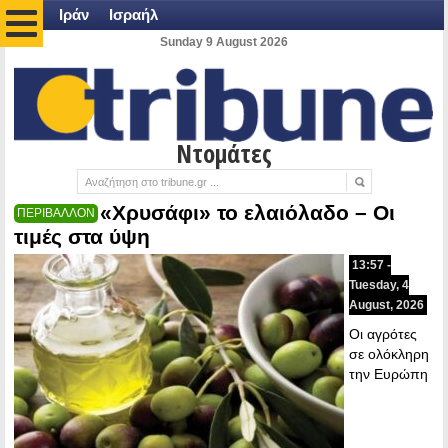
Ιράν
Ισραήλ
Sunday 9 August 2026
Ντομάτες
«Χρυσάφι» το ελαιόλαδο – Οι
ΠΕΡΙΒΑΛΛΟΝ
τιμές στα ύψη
13:57 -
Tuesday, 4
August, 2026
Οι αγρότες
σε ολόκληρη
την Ευρώπη