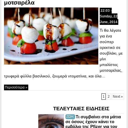
μοτσαρέλα
22:03 -
Sunday, 22
June, 2014
Τι θα λέγατε
για ένα
σούπερ
ορεκτικό σε
σουβλάκι, με
μίνι
μπαλίστες
μοτσαρέλας,
τρυφερά φύλλα βασιλικού, ζουμερά ντοματίνια, και όλα…
Περισσότερα »
1
2
Next »
ΤΕΛΕΥΤΑΙΕΣ ΕΙΔΗΣΕΙΣ
Τι συμβαίνει στα μάτια
ΖΩΗ:
σε όσους έχουν κάνει το
εμβόλιο της Pfizer για τον