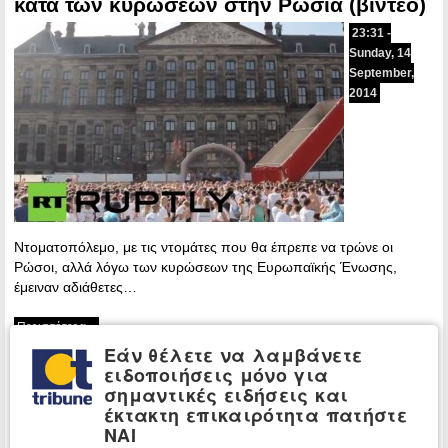
κατά των κυρώσεων στην Ρωσία (βίντεο)
23:31 -
Sunday, 14
September,
2014
Ντοματοπόλεμο, με τις ντομάτες που θα έπρεπε να τρώνε οι
Ρώσοι, αλλά λόγω των κυρώσεων της Ευρωπαϊκής Ένωσης,
έμειναν αδιάθετες…
Περισσότερα »
Εάν θέλετε να λαμβάνετε
Μπρουσκέτες με χωριάτικη
ΓΑΣΤΡΟΝΟΜΙΑ
ειδοποιήσεις μόνο για
σαλάτα
σημαντικές ειδήσεις και
έκτακτη επικαιρότητα πατήστε
17:14 - Friday,
ΝΑΙ
15 August,