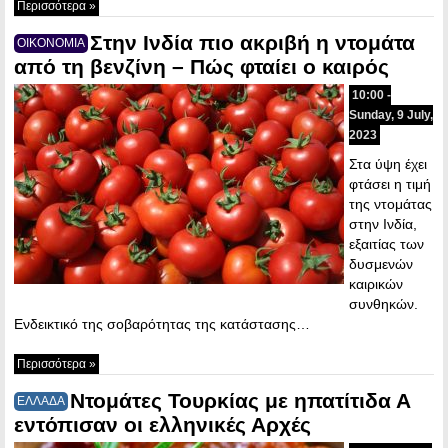
Περισσότερα »
Στην Ινδία πιο ακριβή η ντομάτα
ΟΙΚΟΝΟΜΙΑ
από τη βενζίνη – Πώς φταίει ο καιρός
10:00 -
Sunday, 9 July,
2023
Στα ύψη έχει
φτάσει η τιμή
της ντομάτας
στην Ινδία,
εξαιτίας των
δυσμενών
καιρικών
συνθηκών.
Ενδεικτικό της σοβαρότητας της κατάστασης…
Περισσότερα »
Ντομάτες Τουρκίας με ηπατίτιδα Α
ΕΛΛΑΔΑ
εντόπισαν οι ελληνικές Αρχές