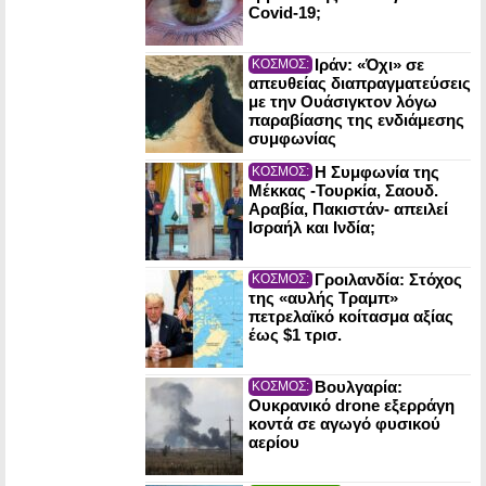
Covid-19;
Ιράν: «Όχι» σε
ΚΟΣΜΟΣ:
απευθείας διαπραγματεύσεις
με την Ουάσιγκτον λόγω
παραβίασης της ενδιάμεσης
συμφωνίας
Η Συμφωνία της
ΚΟΣΜΟΣ:
Μέκκας -Τουρκία, Σαουδ.
Αραβία, Πακιστάν- απειλεί
Ισραήλ και Ινδία;
Γροιλανδία: Στόχος
ΚΟΣΜΟΣ:
της «αυλής Τραμπ»
πετρελαϊκό κοίτασμα αξίας
έως $1 τρισ.
Βουλγαρία:
ΚΟΣΜΟΣ:
Ουκρανικό drone εξερράγη
κοντά σε αγωγό φυσικού
αερίου