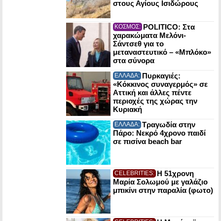
στους Αγίους Ισιδώρους
POLITICO: Στα
ΚΟΣΜΟΣ:
χαρακώματα Μελόνι-
Σάντσεθ για το
μεταναστευτικό – «Μπλόκο»
στα σύνορα
Πυρκαγιές:
ΕΛΛΑΔΑ:
«Κόκκινος συναγερμός» σε
Αττική και άλλες πέντε
περιοχές της χώρας την
Κυριακή
Τραγωδία στην
ΕΛΛΑΔΑ:
Πάρο: Νεκρό 4χρονο παιδί
σε πισίνα beach bar
Η 51χρονη
CELEBRITIES:
Μαρία Σολωμού με γαλάζιο
μπικίνι στην παραλία (φωτο)