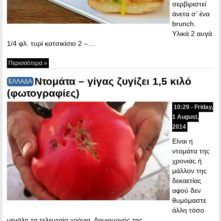
σερβιριστεί
άνετα σ’ ένα
brunch.
Υλικά 2 αυγά
1/4 φλ. τυρί κατσικίσιο 2 –…
Περισσότερα »
Ντομάτα – γίγας ζυγίζει 1,5 κιλό
ΕΛΛΑΔΑ
(φωτογραφίες)
10:29 - Friday,
1 August,
2014
Είναι η
ντομάτα της
χρονιάς ή
μάλλον της
δεκαετίας
αφού δεν
θυμόμαστε
άλλη τόσο
μεγάλη τα τελευταία χρόνια. Δημιουργός της…