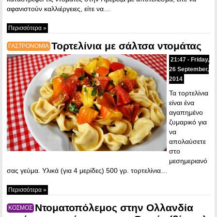
αφανιστούν καλλιέργειες, είτε να…
Περισσότερα »
Τορτελίνια με σάλτσα ντομάτας
ΓΑΣΤΡΟΝΟΜΙΑ
21:47 - Friday,
26 September,
2014
Τα τορτελίνια
είναι ένα
αγαπημένο
ζυμαρικό για
να
απολαύσετε
στο
μεσημεριανό
σας γεύμα. Υλικά (για 4 μερίδες) 500 γρ. τορτελίνια…
Περισσότερα »
Ντοματοπόλεμος στην Ολλανδία
ΚΟΣΜΟΣ