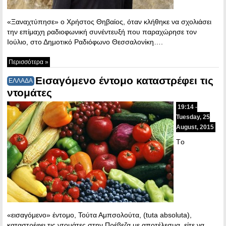
«Ξαναχτύπησε» ο Χρήστος Θηβαίος, όταν κλήθηκε να σχολιάσει
την επίμαχη ραδιοφωνική συνέντευξή που παραχώρησε τον
Ιούλιο, στο Δημοτικό Ραδιόφωνο Θεσσαλονίκη….
Περισσότερα »
Εισαγόμενο έντομο καταστρέφει τις
ΕΛΛΑΔΑ
ντομάτες
19:14 -
Tuesday, 25
August, 2015
Tο
«εισαγόμενο» έντομο, Τούτα Αμπσολούτα, (tuta absoluta),
καταστρέφει τις ντομάτες στην Πρέβεζα με αποτέλεσμα, είτε να