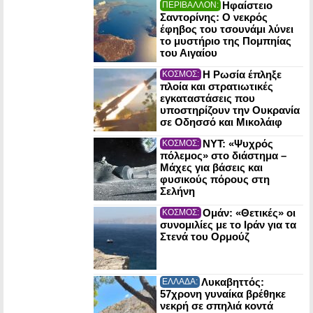
Ηφαίστειο
ΠΕΡΙΒΑΛΛΟΝ:
Σαντορίνης: Ο νεκρός
έφηβος του τσουνάμι λύνει
το μυστήριο της Πομπηίας
του Αιγαίου
Η Ρωσία έπληξε
ΚΟΣΜΟΣ:
πλοία και στρατιωτικές
εγκαταστάσεις που
υποστηρίζουν την Ουκρανία
σε Οδησσό και Μικολάιφ
NYT: «Ψυχρός
ΚΟΣΜΟΣ:
πόλεμος» στο διάστημα –
Μάχες για βάσεις και
φυσικούς πόρους στη
Σελήνη
Ομάν: «Θετικές» οι
ΚΟΣΜΟΣ:
συνομιλίες με το Ιράν για τα
Στενά του Ορμούζ
Λυκαβηττός:
ΕΛΛΑΔΑ:
57χρονη γυναίκα βρέθηκε
νεκρή σε σπηλιά κοντά