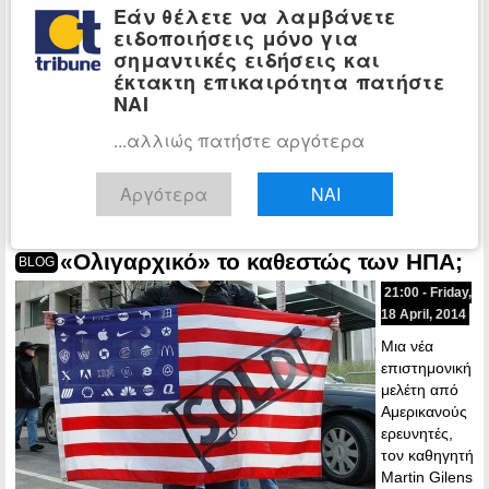
Εάν θέλετε να λαμβάνετε
Την ώρα που
ειδοποιήσεις μόνο για
οι
σημαντικές ειδήσεις και
έκτακτη επικαιρότητα πατήστε
ΝΑΙ
...αλλιώς πατήστε αργότερα
διαπραγματεύσεις με τους δανειστές βρίσκονται σε οριακό σημείο
και σε πλήρη εξέλιξη, ο Αλέξης Τσίπρας ξεκινά…
Αργότερα
ΝΑΙ
Περισσότερα »
«Ολιγαρχικό» το καθεστώς των ΗΠΑ;
BLOG
21:00 - Friday,
18 April, 2014
Μια νέα
επιστημονική
μελέτη από
Αμερικανούς
ερευνητές,
τον καθηγητή
Martin Gilens