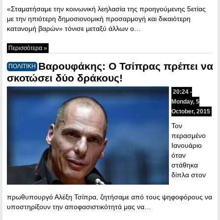
«Σταματήσαμε την κοινωνική λεηλασία της προηγούμενης 5ετίας
με την ηπιότερη δημοσιονομική προσαρμογή και δικαιότερη
κατανομή βαρών» τόνισε μεταξύ άλλων ο…
Περισσότερα »
Bαρουφάκης: Ο Τσίπρας πρέπει να
ΠΟΛΙΤΙΚΗ
σκοτώσει δύο δράκους!
20:24 -
Monday, 5
October, 2015
Τον
περασμένο
Ιανουάριο
όταν
στάθηκα
δίπλα στον
πρωθυπουργό Αλέξη Τσίπρα, ζητήσαμε από τους ψηφοφόρους να
υποστηρίξουν την αποφασιστικότητά μας να…