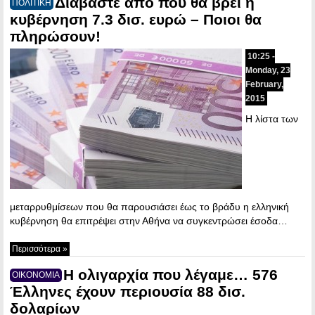
Διαβάστε από που θα βρει η
ΠΟΛΙΤΙΚΗ
κυβέρνηση 7.3 δισ. ευρώ – Ποιοι θα
πληρώσουν!
10:25 -
Monday, 23
February,
2015
Η λίστα των
μεταρρυθμίσεων που θα παρουσιάσει έως το βράδυ η ελληνική
κυβέρνηση θα επιτρέψει στην Αθήνα να συγκεντρώσει έσοδα…
Περισσότερα »
Η ολιγαρχία που λέγαμε… 576
ΟΙΚΟΝΟΜΙΑ
Έλληνες έχουν περιουσία 88 δισ.
δολαρίων