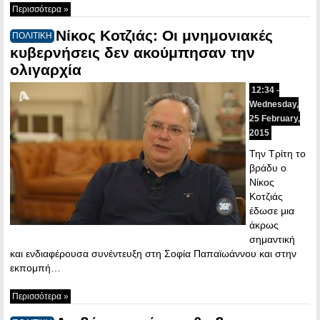
Περισσότερα »
Νίκος Κοτζιάς: Οι μνημονιακές
ΠΟΛΙΤΙΚΗ
κυβερνήσεις δεν ακούμπησαν την
ολιγαρχία
12:34 -
Wednesday,
25 February,
2015
Την Τρίτη το
βράδυ ο
Νίκος
Κοτζιάς
έδωσε μια
άκρως
σημαντική
και ενδιαφέρουσα συνέντευξη στη Σοφία Παπαϊωάννου και στην
εκπομπή…
Περισσότερα »