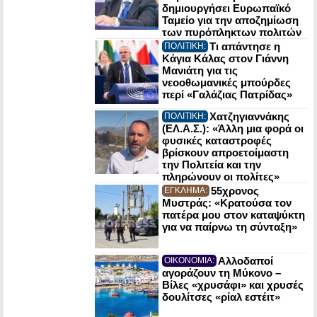
δημιουργήσει Ευρωπαϊκό
Ταμείο για την αποζημίωση
των πυρόπληκτων πολιτών
Τι απάντησε η
ΠΟΛΙΤΙΚΗ:
Κάγια Κάλας στον Γιάννη
Μανιάτη για τις
νεοοθωμανικές μπούρδες
περί «Γαλάζιας Πατρίδας»
Χατζηγιαννάκης
ΠΟΛΙΤΙΚΗ:
(ΕΛ.Α.Σ.): «Άλλη μια φορά οι
φυσικές καταστροφές
βρίσκουν απροετοίμαστη
την Πολιτεία και την
πληρώνουν οι πολίτες»
55χρονος
ΕΓΚΛΗΜΑ:
Μυστράς: «Κρατούσα τον
πατέρα μου στον καταψύκτη
για να παίρνω τη σύνταξη»
Αλλοδαποί
ΟΙΚΟΝΟΜΙΑ:
αγοράζουν τη Μύκονο –
Βίλες «χρυσάφι» και χρυσές
δουλίτσες «ρίαλ εστέιτ»