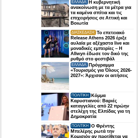
Η κυβερνητική
ΕΛΛΑΔΑ:
ανακοίνωση με τα μέτρα για
τα καμένα σπίτια και τις
επιχειρήσεις σε Αττική και
Βοιωτία
Το επετειακό
ΔΙΑΣΚΕΔΑΣΗ:
Release Athens 2026 έριξε
αυλαία με αξέχαστα live και
μοναδικές εμπειρίες – Η
Allwyn έδωσε τον δικό της
ρυθμό στο φεστιβάλ
Πρόγραμμα
ΕΛΛΑΔΑ:
«Τουρισμός για Όλους 2026-
2027»: Άρχισαν οι αιτήσεις
Κόμμα
ΠΟΛΙΤΙΚΗ:
Καρυστιανού: Βαριές
καταγγελίες από 22 πρώην
στελέχη της Ελπίδας για τη
Δημοκρατία
Ο Φρέντης
ΠΟΛΙΤΙΚΗ:
Μπελέρης ρωτά την
Κομισιόν αν προτίθεται να