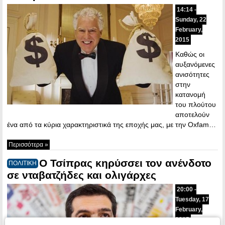
14:14 -
Sunday, 22
February,
2015
Καθώς οι
αυξανόμενες
ανισότητες
στην
κατανομή
του πλούτου
αποτελούν
ένα από τα κύρια χαρακτηριστικά της εποχής μας, με την Oxfam…
Περισσότερα »
Ο Τσίπρας κηρύσσει τον ανένδοτο
ΠΟΛΙΤΙΚΗ
σε νταβατζήδες και ολιγάρχες
20:00 -
Tuesday, 17
February,
2015