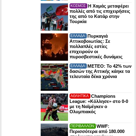
Η Χαμάς μεταφέρει
ΚΟΣΜΟΣ:
πολλές από τις επιχειρήσεις
της από το Κατάρ στην
Τουρκία
Πυρκαγιά
ΕΛΛΑΔΑ:
Αττικοβοιωτίας: Σε
πολλαπλές εστίες
επιχειρούν οι
πυροσβεστικές δυνάμεις
ΜΕΤΕΟ: Το 42% των
ΕΛΛΑΔΑ:
δασών της Αττικής κάηκε τα
τελευταία δέκα χρόνια
Champions
ΑΘΛΗΤΙΚΑ:
League: «Κόλλησε» στο 0-0
με τη Ναϊμέγκεν ο
Ολυμπιακός
WWF:
ΠΕΡΙΒΑΛΛΟΝ:
Περισσότερα από 180.000