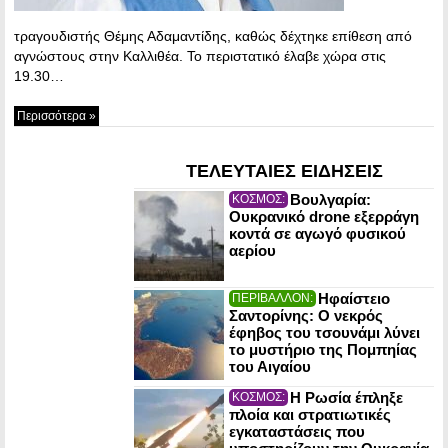
τραγουδιστής Θέμης Αδαμαντίδης, καθώς δέχτηκε επίθεση από
αγνώστους στην Καλλιθέα. Το περιστατικό έλαβε χώρα στις
19.30…
Περισσότερα »
ΤΕΛΕΥΤΑΙΕΣ ΕΙΔΗΣΕΙΣ
Βουλγαρία:
ΚΟΣΜΟΣ:
Ουκρανικό drone εξερράγη
κοντά σε αγωγό φυσικού
αερίου
Ηφαίστειο
ΠΕΡΙΒΑΛΛΟΝ:
Σαντορίνης: Ο νεκρός
έφηβος του τσουνάμι λύνει
το μυστήριο της Πομπηίας
του Αιγαίου
Η Ρωσία έπληξε
ΚΟΣΜΟΣ:
πλοία και στρατιωτικές
εγκαταστάσεις που