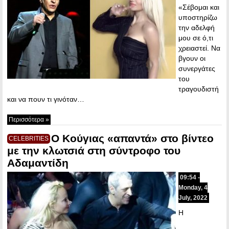
«Σέβομαι και
υποστηρίζω
την αδελφή
μου σε ό,τι
χρειαστεί. Να
βγουν οι
συνεργάτες
του
τραγουδιστή
και να πουν τι γινόταν…
Περισσότερα »
Ο Κούγιας «απαντά» στο βίντεο
CELEBRITIES
με την κλωτσιά στη σύντροφο του
Αδαμαντίδη
09:54 -
Monday, 4
July, 2022
Η