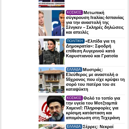
Μετωπική
ΚΟΣΜΟΣ:
σύγκρουση Ιταλίας-Ισπανίας
για την αναστολή της
Σένγκεν – Σκληρές δηλώσεις
και απειλές
«Ελπίδα για τη
ΠΟΛΙΤΙΚΗ:
Δημοκρατία»: Σφοδρή
επίθεση Αυγερινού κατά
Καρυστιανού και Γρατσία
Μυστράς:
ΕΛΛΑΔΑ:
Ελεύθερος με αναστολή ο
55χρονος που είχε κρύψει τη
σορό του πατέρα του σε
καταψύκτη
Θολό το τοπίο για
ΚΟΣΜΟΣ:
την υγεία του Μοτζταμπά
Χαμενεΐ: Πληροφορίες για
κρίσιμη κατάσταση και
απομόνωση στη Τεχεράνη
Σέρρες: Νεκροί
ΕΛΛΑΔΑ: