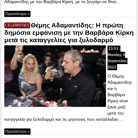
Αδαμαντίδης με την Βαρβάρα Κίρκη, με το ζευγάρι να δίνει…
Περισσότερα »
Θέμης Αδαμαντίδης: Η πρώτη
CELEBRITIES
δημόσια εμφάνιση με την Βαρβάρα Κίρκη
μετά τις καταγγελίες για ξυλοδαρμό
13:53 -
Monday, 5
September,
2022
Ο Θέμης
Αδαμαντίδης
και η
Βαρβάρα
Κίρκη είναι
ξανά μαζί
μετά την
καταγγελία για ξυλοδαρμό και τις μηνύσεις που αντάλλαξαν….
Περισσότερα »