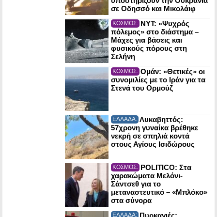
υποστηρίζουν την Ουκρανία
σε Οδησσό και Μικολάιφ
NYT: «Ψυχρός
ΚΟΣΜΟΣ:
πόλεμος» στο διάστημα –
Μάχες για βάσεις και
φυσικούς πόρους στη
Σελήνη
Ομάν: «Θετικές» οι
ΚΟΣΜΟΣ:
συνομιλίες με το Ιράν για τα
Στενά του Ορμούζ
Λυκαβηττός:
ΕΛΛΑΔΑ:
57χρονη γυναίκα βρέθηκε
νεκρή σε σπηλιά κοντά
στους Αγίους Ισιδώρους
POLITICO: Στα
ΚΟΣΜΟΣ:
χαρακώματα Μελόνι-
Σάντσεθ για το
μεταναστευτικό – «Μπλόκο»
στα σύνορα
Πυρκαγιές:
ΕΛΛΑΔΑ: