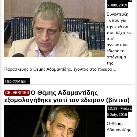
5 July, 2019
Συνέντευξη
Τύπου για
την επίθεση
που δέχτηκε
από
αγνώστους
έδωσε το
απόγευμα
της
Παρασκευής ο Θέμης Αδαμαντίδης, έχοντας στο πλευρό…
Περισσότερα »
Ο Θέμης Αδαμαντίδης
CELEBRITIES
εξομολογήθηκε γιατί τον έδειραν (βίντεο)
13:18 - Friday,
5 July, 2019
Ο Θέμης
Αδαμαντίδης