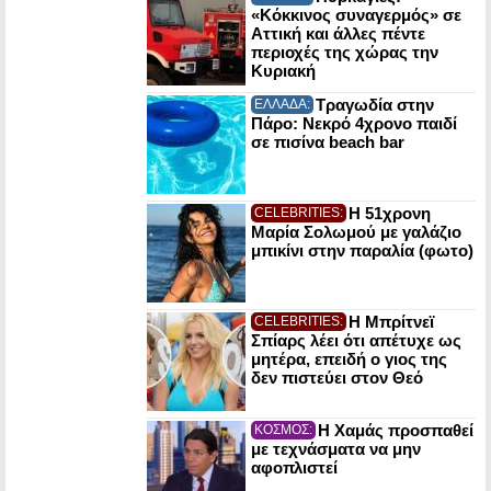
«Κόκκινος συναγερμός» σε
Αττική και άλλες πέντε
περιοχές της χώρας την
Κυριακή
Τραγωδία στην
ΕΛΛΑΔΑ:
Πάρο: Νεκρό 4χρονο παιδί
σε πισίνα beach bar
Η 51χρονη
CELEBRITIES:
Μαρία Σολωμού με γαλάζιο
μπικίνι στην παραλία (φωτο)
Η Μπρίτνεϊ
CELEBRITIES:
Σπίαρς λέει ότι απέτυχε ως
μητέρα, επειδή ο γιος της
δεν πιστεύει στον Θεό
Η Χαμάς προσπαθεί
ΚΟΣΜΟΣ:
με τεχνάσματα να μην
αφοπλιστεί