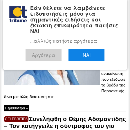
Εάν θέλετε να λαμβάνετε
Θέμης Αδαμαντίδης: «Θύμα
CELEBRITIES
ειδοποιήσεις μόνο για
εκβιασμού και κλοπής ο τραγουδιστής»,
σημαντικές ειδήσεις και
λέει ο δικηγόρος του Αλ. Κούγιας
έκτακτη επικαιρότητα πατήστε
ΝΑΙ
22:53 - Friday,
1 July, 2022
...αλλιώς πατήστε αργότερα
Ο δικηγόρος
του Θέμη
Αργότερα
ΝΑΙ
Αδαμαντίδη,
Αλέξης
Κούγιας, με
ανακοίνωση
που εξέδωσε
το βράδυ της
Παρασκευής
δίνει μία άλλη διάσταση στη…
Περισσότερα »
Συνελήφθη ο Θέμης Αδαμαντίδης
CELEBRITIES
– Τον κατήγγειλε η σύντροφος του για