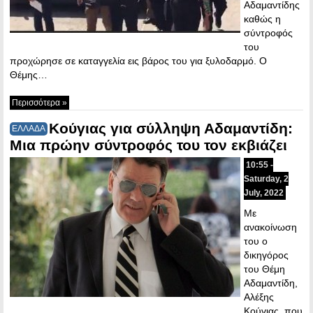
Αδαμαντίδης
καθώς η
σύντροφός
του
προχώρησε σε καταγγελία εις βάρος του για ξυλοδαρμό. Ο
Θέμης…
Περισσότερα »
Κούγιας για σύλληψη Αδαμαντίδη:
ΕΛΛΑΔΑ
Μια πρώην σύντροφός του τον εκβιάζει
10:55 -
Saturday, 2
July, 2022
Με
ανακοίνωση
του ο
δικηγόρος
του Θέμη
Αδαμαντίδη,
Αλέξης
Κούγιας, που