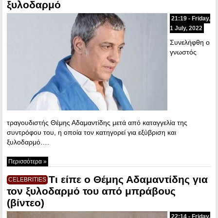
ξυλοδαρμό
21:19 - Friday,
1 July, 2022
Συνελήφθη ο
γνωστός
τραγουδιστής Θέμης Αδαμαντίδης μετά από καταγγελία της
συντρόφου του, η οποία τον κατηγορεί για εξύβριση και
ξυλοδαρμό….
Περισσότερα »
Τι είπε ο Θέμης Αδαμαντίδης για
CELEBRITIES
τον ξυλοδαρμό του από μπράβους
(βίντεο)
22:14 - Friday,