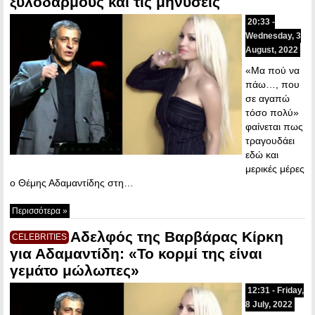
ξυλοδαρμούς και τις μηνύσεις
20:33 -
Wednesday, 3
August, 2022
«Μα πού να
πάω…, που
σε αγαπώ
τόσο πολύ»
φαίνεται πως
τραγουδάει
εδώ και
μερικές μέρες
ο Θέμης Αδαμαντίδης στη…
Περισσότερα »
Αδελφός της Βαρβάρας Κίρκη
CELEBRITIES
για Αδαμαντίδη: «Το κορμί της είναι
γεμάτο μώλωπες»
12:31 - Friday,
8 July, 2022