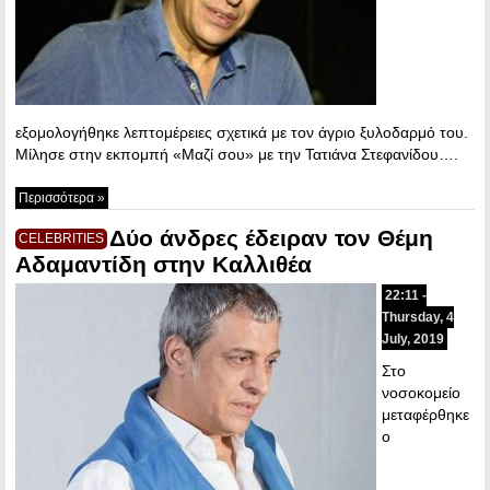
εξομολογήθηκε λεπτομέρειες σχετικά με τον άγριο ξυλοδαρμό του.
Μίλησε στην εκπομπή «Μαζί σου» με την Τατιάνα Στεφανίδου….
Περισσότερα »
Δύο άνδρες έδειραν τον Θέμη
CELEBRITIES
Αδαμαντίδη στην Καλλιθέα
22:11 -
Thursday, 4
July, 2019
Στο
νοσοκομείο
μεταφέρθηκε
ο