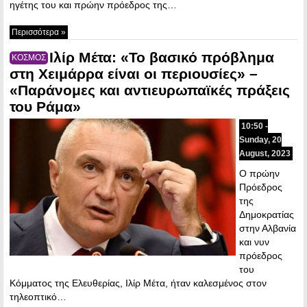
ηγέτης του και πρώην πρόεδρος της…
Περισσότερα »
Ιλίρ Μέτα: «Το βασικό πρόβλημα
ΚΟΣΜΟΣ
στη Χειμάρρα είναι οι περιουσίες» –
«Παράνομες και αντιευρωπαϊκές πράξεις
του Ράμα»
10:50 -
Sunday, 20
August, 2023
Ο πρώην
Πρόεδρος
της
Δημοκρατίας
στην Αλβανία
και νυν
πρόεδρος
του
Κόμματος της Ελευθερίας, Ιλίρ Μέτα, ήταν καλεσμένος στον
τηλεοπτικό…