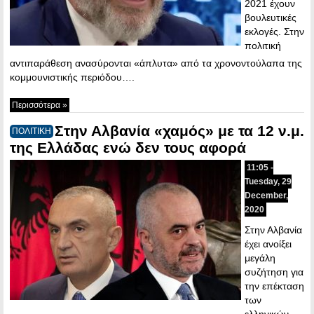
2021 έχουν
βουλευτικές
εκλογές. Στην
πολιτική
αντιπαράθεση ανασύρονται «άπλυτα» από τα χρονοντούλαπα της
κομμουνιστικής περιόδου….
Περισσότερα »
Στην Αλβανία «χαμός» με τα 12 ν.μ.
ΠΟΛΙΤΙΚΗ
της Ελλάδας ενώ δεν τους αφορά
11:05 -
Tuesday, 29
December,
2020
Στην Αλβανία
έχει ανοίξει
μεγάλη
συζήτηση για
την επέκταση
των
ελληνικών