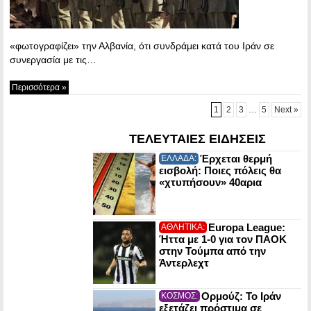
«φωτογραφίζει» την Αλβανία, ότι συνδράμει κατά του Ιράν σε
συνεργασία με τις…
Περισσότερα »
1
2
3
…
5
Next »
ΤΕΛΕΥΤΑΙΕΣ ΕΙΔΗΣΕΙΣ
Έρχεται θερμή
ΕΛΛΑΔΑ:
εισβολή: Ποιες πόλεις θα
«χτυπήσουν» 40αρια
Europa League:
ΑΘΛΗΤΙΚΑ:
Ήττα με 1-0 για τον ΠΑΟΚ
στην Τούμπα από την
Άντερλεχτ
Ορμούζ: Το Ιράν
ΚΟΣΜΟΣ:
εξετάζει πρόστιμα σε