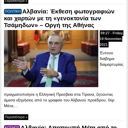
Περισσότερα »
Αλβανία: Έκθεση φωτογραφιών
ΠΟΛΙΤΙΚΗ
και χαρτών με τη «γενοκτονία των
Τσάμηδων» – Οργή της Αθήνας
09:27 - Friday,
19 November,
2021
Έντονο
διάβημα
διαμαρτυρίας
πραγματοποίησε η Ελληνική Πρεσβεία στα Τίρανα, ζητώντας
άμεσα εξηγήσεις από το γραφείο του Αλβανού προέδρου, Ιλίρ
Μέτα,…
Περισσότερα »
Αλβανία: Αποπομπή Μέτα από το
ΚΟΣΜΟΣ