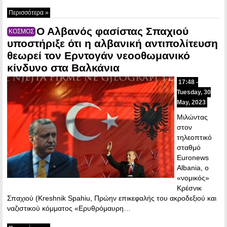
Περισσότερα »
Ο Αλβανός φασίστας Σπαχιού
ΚΟΣΜΟΣ
υποστήριξε ότι η αλβανική αντιπολίτευση
θεωρεί τον Ερντογάν νεοοθωμανικό
κίνδυνο στα Βαλκάνια
17:48 -
Tuesday, 30
May, 2023
Μιλώντας
στον
τηλεοπτικό
σταθμό
Euronews
Albania, ο
«νομικός»
Κρέσνικ
Σπαχιού (Kreshnik Spahiu, Πρώην επικεφαλής του ακροδεξιού και
ναζιστικού κόμματος «Ερυθρόμαυρη…