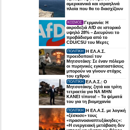
αμερικανικά και ισραηλινά
πλοία που θα το διασχίζουν
Γερμανία: Η
ΚΟΣΜΟΣ:
ακροδεξιά AfD σε ιστορικό
υψηλό 28% – Διευρύνει το
προβάδισμα από το
CDU/CSU του Μερτς
Η ΕΛ.Α.Σ.
ΠΟΛΙΤΙΚΗ:
προειδοποιεί τον
Μητσοτάκη: Σε έναν πόλεμο
οι πυρηνικές εγκαταστάσεις
μπορούν να γίνουν στόχος
του εχθρού
ΕΛ.Α.Σ.: Ο
ΠΟΛΙΤΙΚΗ:
Μητσοτάκης ζητά και τρίτη
τετραετία για ΝΑ ΜΗΝ
ΚΑΝΕΙ τίποτα! – Τα ψέματά
του για τη βιομηχανία
Η ΕΛ.Α.Σ. με λογική
ΠΟΛΙΤΙΚΗ:
«ξέσκισε» τους
«πρασινοαναπτυξάκηδες»:
«Η ενεργειακή μετάβαση δεν