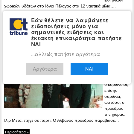
χωρικών υδάτων στο Ιόνιο Πέλαγος στα 12 ναυτικά μίλια….
Περισσότερα »
Εάν θέλετε να λαμβάνετε
ειδοποιήσεις μόνο για
Αλβανία: Ο πρόεδρος της χώρας
ΚΟΣΜΟΣ
σημαντικές ειδήσεις και
πήγε σε πάρτι εν μέσω πανδημίας – Οι
έκτακτη επικαιρότητα πατήστε
πλούσιοι Αλβανοί πάνε Τουρκία
ΝΑΙ
14:31 -
...αλλιώς πατήστε αργότερα
Tuesday, 24
November,
Αργότερα
ΝΑΙ
2020
Στην Αλβανία
ο κορωνοϊός
επίσης
σαρώνει,
ωστόσο, ο
πρόεδρος
της χώρας,
Ιλίρ Μέτα, πήγε σε πάρτι. Ο Αλβανός πρόεδρος παραβίασε…
Περισσότερα »