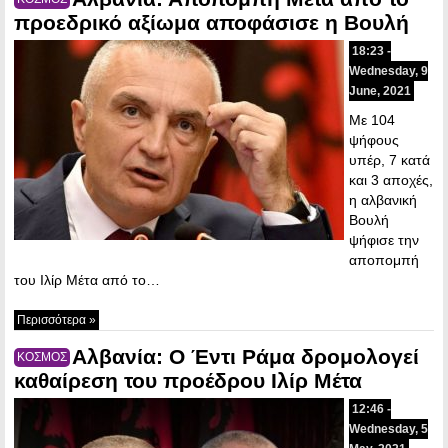
προεδρικό αξίωμα αποφάσισε η Βουλή
18:23 -
Wednesday, 9
June, 2021
Με 104
ψήφους
υπέρ, 7 κατά
και 3 αποχές,
η αλβανική
Βουλή
ψήφισε την
αποπομπή
του Ιλίρ Μέτα από το…
Περισσότερα »
Αλβανία: Ο Έντι Ράμα δρομολογεί
ΚΟΣΜΟΣ
καθαίρεση του προέδρου Ιλίρ Μέτα
12:46 -
Wednesday, 5