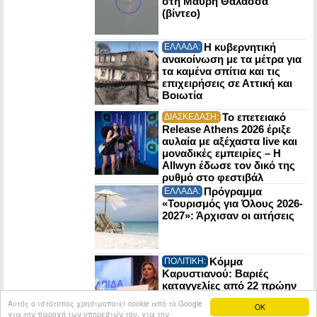
στη Μαύρη Θάλασσα
(βίντεο)
Η κυβερνητική
ΕΛΛΑΔΑ:
ανακοίνωση με τα μέτρα για
τα καμένα σπίτια και τις
επιχειρήσεις σε Αττική και
Βοιωτία
Το επετειακό
ΔΙΑΣΚΕΔΑΣΗ:
Release Athens 2026 έριξε
αυλαία με αξέχαστα live και
μοναδικές εμπειρίες – Η
Allwyn έδωσε τον δικό της
ρυθμό στο φεστιβάλ
Πρόγραμμα
ΕΛΛΑΔΑ:
«Τουρισμός για Όλους 2026-
2027»: Άρχισαν οι αιτήσεις
Κόμμα
ΠΟΛΙΤΙΚΗ:
Καρυστιανού: Βαριές
καταγγελίες από 22 πρώην
στελέχη της Ελπίδας για τη
Αυτός ο ιστότοπος χρησιμοποιεί cookie από το Google
OK
Δημοκρατία
για την παροχή των υπηρεσιών του, για την