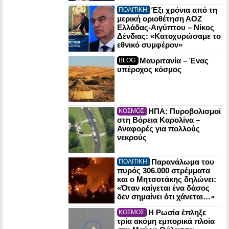
Έξι χρόνια από τη
ΠΟΛΙΤΙΚΗ:
μερική οριοθέτηση ΑΟΖ
Ελλάδας-Αιγύπτου – Νίκος
Δένδιας: «Κατοχυρώσαμε το
εθνικό συμφέρον»
Μαυριτανία – Ένας
BLOG:
υπέροχος κόσμος
ΗΠΑ: Πυροβολισμοί
ΚΟΣΜΟΣ:
στη Βόρεια Καρολίνα –
Αναφορές για πολλούς
νεκρούς
Παρανάλωμα του
ΠΟΛΙΤΙΚΗ:
πυρός 306.000 στρέμματα
και ο Μητσοτάκης δηλώνει:
«Όταν καίγεται ένα δάσος
δεν σημαίνει ότι χάνεται…»
Η Ρωσία έπληξε
ΚΟΣΜΟΣ:
τρία ακόμη εμπορικά πλοία