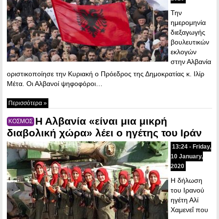
Την
ημερομηνία
διεξαγωγής
βουλευτικών
εκλογών
στην Αλβανία
οριστικοποίησε την Κυριακή ο Πρόεδρος της Δημοκρατίας κ. Ιλίρ
Μέτα. Οι Αλβανοί ψηφοφόροι…
Περισσότερα »
Η Αλβανία «είναι μια μικρή
ΚΟΣΜΟΣ
διαβολική χώρα» λέει ο ηγέτης του Ιράν
13:24 - Friday,
10 January,
2020
Η δήλωση
του Ιρανού
ηγέτη Αλί
Χαμενεΐ που