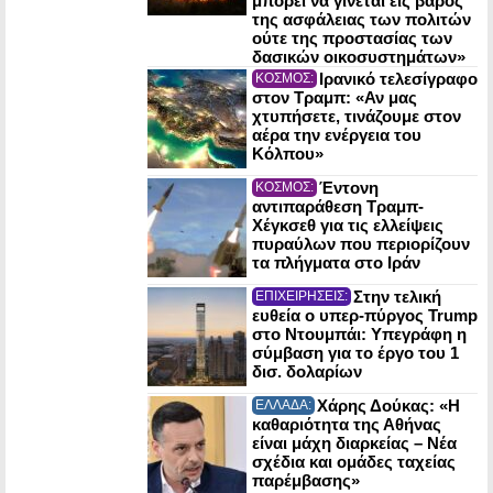
μπορεί να γίνεται εις βάρος
της ασφάλειας των πολιτών
ούτε της προστασίας των
δασικών οικοσυστημάτων»
Ιρανικό τελεσίγραφο
ΚΟΣΜΟΣ:
στον Τραμπ: «Αν μας
χτυπήσετε, τινάζουμε στον
αέρα την ενέργεια του
Κόλπου»
Έντονη
ΚΟΣΜΟΣ:
αντιπαράθεση Τραμπ-
Χέγκσεθ για τις ελλείψεις
πυραύλων που περιορίζουν
τα πλήγματα στο Ιράν
Στην τελική
ΕΠΙΧΕΙΡΗΣΕΙΣ:
ευθεία ο υπερ-πύργος Trump
στο Ντουμπάι: Υπεγράφη η
σύμβαση για το έργο του 1
δισ. δολαρίων
Χάρης Δούκας: «Η
ΕΛΛΑΔΑ:
καθαριότητα της Αθήνας
είναι μάχη διαρκείας – Νέα
σχέδια και ομάδες ταχείας
παρέμβασης»