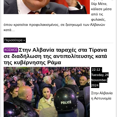
Ιλίρ Μέτα,
κάλεσε μέσα
από τις
φυλακές,
όπου κρατείται προφυλακισμένος, σε ξεσηκωμό των Αλβανών
κατά…
Περισσότερα »
Στην Αλβανία ταραχές στα Τίρανα
ΚΟΣΜΟΣ
σε διαδήλωση της αντιπολίτευσης κατά
της κυβέρνησης Ράμα
22:12 -
Tuesday, 26
November,
2024
Στην Αλβανία
η Αστυνομία