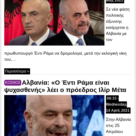
May, 2021
Σε νέα φάση
πολιτικής
όξυνσης
εισέρχεται η
Αλβανία με
τον
πρωθυπουργό Έντι Ράμα να δρομολογεί, μετά την εκλογική νίκη
του,…
Περισσότερα »
Αλβανία: «Ο Έντι Ράμα είναι
ΚΟΣΜΟΣ
ψυχασθενής» λέει ο πρόεδρος Ιλίρ Μέτα
06:33 -
Wednesday,
14 April, 2021
Στην Αλβανία
στις 25
Απριλίου