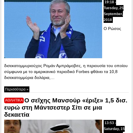
19:18 -
Tuesday, 25
September,
2018
Ο Ρώσος
δισεκατομμυριούχος Ρομάν Αμπράμοβιτς, η περιουσία του οποίου
σύμφωνα με το αμερικανικό περιοδικό Forbes φθάνει τα 10,8
δισεκατομμύρια δολάρια,…
Περισσότερα »
Ο σεΐχης Μανσούρ «έριξε» 1,5 δισ.
ΑΘΛΗΤΙΚΑ
ευρώ στη Μάντσεστερ Σίτι σε μια
δεκαετία
13:53 -
Saturday, 15