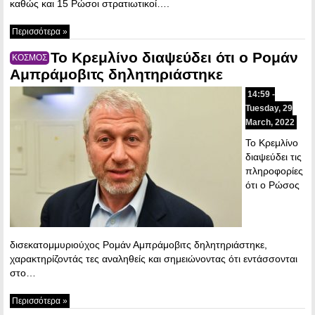
καθώς και 15 Ρώσοι στρατιωτικοί….
Περισσότερα »
Το Κρεμλίνο διαψεύδει ότι ο Ρομάν
ΚΟΣΜΟΣ
Αμπράμοβιτς δηλητηριάστηκε
14:59 -
Tuesday, 29
March, 2022
Το Κρεμλίνο
διαψεύδει τις
πληροφορίες
ότι ο Ρώσος
δισεκατομμυριούχος Ρομάν Αμπράμοβιτς δηλητηριάστηκε,
χαρακτηρίζοντάς τες αναληθείς και σημειώνοντας ότι εντάσσονται
στο…
Περισσότερα »