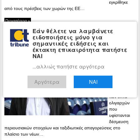
εγκρίθηκε
από τους πρέσβεις των χωρών της ΕΕ…
Περισσότερα »
Εάν θέλετε να λαμβάνετε
Βαριές κυρώσεις στον Ρομάν
ΚΟΣΜΟΣ
ειδοποιήσεις μόνο για
Αμπράμοβιτς – Δέσμευση περιουσιακών
σημαντικές ειδήσεις και
στοιχείων
έκτακτη επικαιρότητα πατήστε
ΝΑΙ
12:03 -
Thursday, 10
...αλλιώς πατήστε αργότερα
March, 2022
Ο Ρομάν
Αργότερα
ΝΑΙ
Αμπράμοβιτς
είναι μεταξύ
των επτά
ολιγαρχών
που
υφίστανται
δέσμευση
περιουσιακών στοιχείων και ταξιδιωτικές απαγορεύσεις στο
πλαίσιο των νέων…