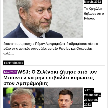
March, 2022
Το Κρεμλίνο
δήλωσε ότι ο
Ρώσος
δισεκατομμυριούχος Ρόμαν Αμπράμοβιτς διαδραμάτισε κάποιο
ρόλο στις αρχικές συνομιλίες μεταξύ Ρωσίας και Ουκρανίας,
αλλά…
Περισσότερα »
WSJ: Ο Ζελένσκι ζήτησε από τον
ΚΟΣΜΟΣ
Μπάιντεν να μην επιβάλλει κυρώσεις
στον Αμπράμοβιτς
21:13 -
Wednesday,
23 March,
2022