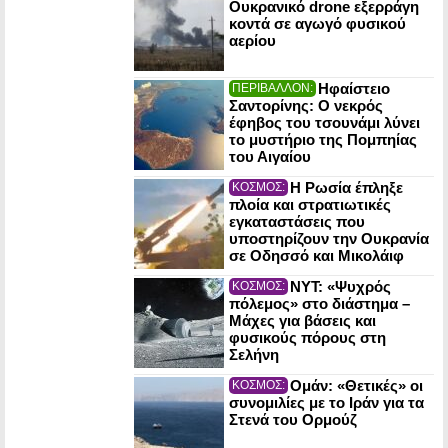
Ουκρανικό drone εξερράγη
κοντά σε αγωγό φυσικού
αερίου
Ηφαίστειο
ΠΕΡΙΒΑΛΛΟΝ:
Σαντορίνης: Ο νεκρός
έφηβος του τσουνάμι λύνει
το μυστήριο της Πομπηίας
του Αιγαίου
Η Ρωσία έπληξε
ΚΟΣΜΟΣ:
πλοία και στρατιωτικές
εγκαταστάσεις που
υποστηρίζουν την Ουκρανία
σε Οδησσό και Μικολάιφ
NYT: «Ψυχρός
ΚΟΣΜΟΣ:
πόλεμος» στο διάστημα –
Μάχες για βάσεις και
φυσικούς πόρους στη
Σελήνη
Ομάν: «Θετικές» οι
ΚΟΣΜΟΣ:
συνομιλίες με το Ιράν για τα
Στενά του Ορμούζ