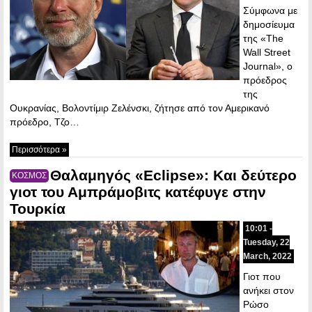
Σύμφωνα με
δημοσίευμα
της «The
Wall Street
Journal», ο
πρόεδρος
της
Ουκρανίας, Βολοντίμιρ Ζελένσκι, ζήτησε από τον Αμερικανό
πρόεδρο, Τζο…
Περισσότερα »
Θαλαμηγός «Eclipse»: Και δεύτερο
ΚΟΣΜΟΣ
γιοτ του Αμπράμοβιτς κατέφυγε στην
Τουρκία
10:01 -
Tuesday, 22
March, 2022
Γιοτ που
ανήκει στον
Ρώσο