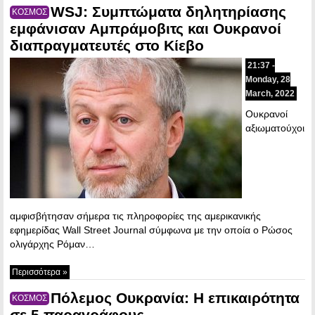
WSJ: Συμπτώματα δηλητηρίασης
ΚΟΣΜΟΣ
εμφάνισαν Αμπράμοβιτς και Ουκρανοί
διαπραγματευτές στο Κίεβο
21:37 -
Monday, 28
March, 2022
Ουκρανοί
αξιωματούχοι
αμφισβήτησαν σήμερα τις πληροφορίες της αμερικανικής
εφημερίδας Wall Street Journal σύμφωνα με την οποία ο Ρώσος
ολιγάρχης Ρόμαν…
Περισσότερα »
Πόλεμος Ουκρανία: Η επικαιρότητα
ΚΟΣΜΟΣ
σε 5 παραγράφους