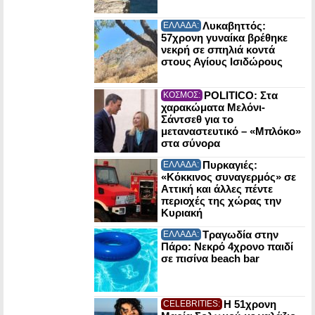
Λυκαβηττός:
ΕΛΛΑΔΑ:
57χρονη γυναίκα βρέθηκε
νεκρή σε σπηλιά κοντά
στους Αγίους Ισιδώρους
POLITICO: Στα
ΚΟΣΜΟΣ:
χαρακώματα Μελόνι-
Σάντσεθ για το
μεταναστευτικό – «Μπλόκο»
στα σύνορα
Πυρκαγιές:
ΕΛΛΑΔΑ:
«Κόκκινος συναγερμός» σε
Αττική και άλλες πέντε
περιοχές της χώρας την
Κυριακή
Τραγωδία στην
ΕΛΛΑΔΑ:
Πάρο: Νεκρό 4χρονο παιδί
σε πισίνα beach bar
Η 51χρονη
CELEBRITIES: