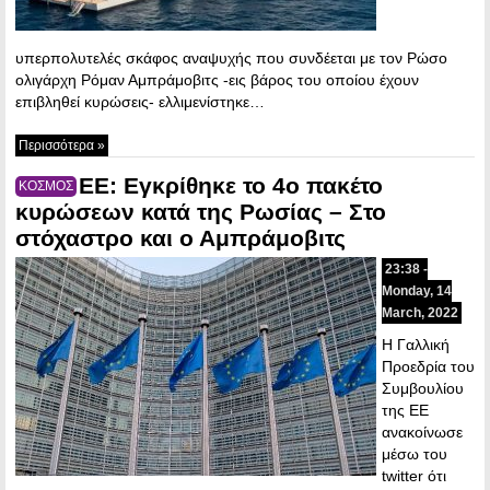
υπερπολυτελές σκάφος αναψυχής που συνδέεται με τον Ρώσο
ολιγάρχη Ρόμαν Αμπράμοβιτς -εις βάρος του οποίου έχουν
επιβληθεί κυρώσεις- ελλιμενίστηκε…
Περισσότερα »
ΕΕ: Εγκρίθηκε το 4ο πακέτο
ΚΟΣΜΟΣ
κυρώσεων κατά της Ρωσίας – Στο
στόχαστρο και ο Αμπράμοβιτς
23:38 -
Monday, 14
March, 2022
Η Γαλλική
Προεδρία του
Συμβουλίου
της ΕΕ
ανακοίνωσε
μέσω του
twitter ότι