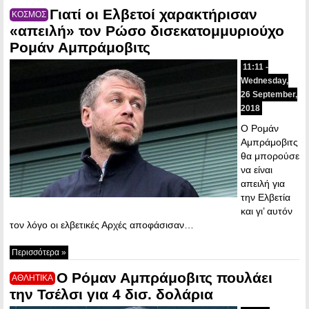
Γιατί οι Ελβετοί χαρακτήρισαν
ΚΟΣΜΟΣ
«απειλή» τον Ρώσο δισεκατομμυριούχο
Ρομάν Αμπράμοβιτς
11:11 -
Wednesday,
26 September,
2018
Ο Ρομάν
Αμπράμοβιτς
θα μπορούσε
να είναι
απειλή για
την Ελβετία
και γι’ αυτόν
τον λόγο οι ελβετικές Αρχές αποφάσισαν…
Περισσότερα »
Ο Ρόμαν Αμπράμοβιτς πουλάει
ΑΘΛΗΤΙΚΑ
την Τσέλσι για 4 δισ. δολάρια