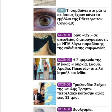
Τι συμβαίνει στα μάτια
ΖΩΗ:
σε όσους έχουν κάνει το
εμβόλιο της Pfizer για τον
Covid-19;
Ιράν: «Όχι» σε
ΚΟΣΜΟΣ:
απευθείας διαπραγματεύσεις
με ΗΠΑ λόγω παραβίασης
της ενδιάμεσης συμφωνίας
Η Συμφωνία της
ΚΟΣΜΟΣ:
Μέκκας -Τουρκία, Σαουδ.
Αραβία, Πακιστάν- απειλεί
Ισραήλ και Ινδία;
Γροιλανδία: Στόχος
ΚΟΣΜΟΣ:
της «αυλής Τραμπ»
πετρελαϊκό κοίτασμα αξίας
έως $1 τρισ.
Βουλγαρία:
ΚΟΣΜΟΣ: