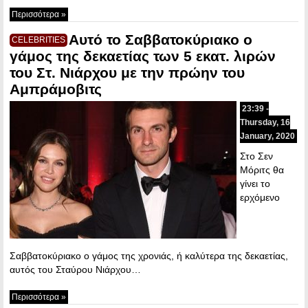
Περισσότερα »
Αυτό το Σαββατοκύριακο ο
CELEBRITIES
γάμος της δεκαετίας των 5 εκατ. λιρών
του Στ. Νιάρχου με την πρώην του
Αμπράμοβιτς
23:39 -
Thursday, 16
January, 2020
Στο Σεν
Μόριτς θα
γίνει το
ερχόμενο
Σαββατοκύριακο ο γάμος της χρονιάς, ή καλύτερα της δεκαετίας,
αυτός του Σταύρου Νιάρχου…
Περισσότερα »