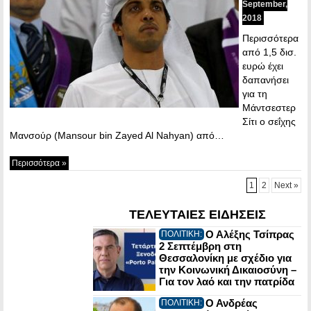
September,
2018
Περισσότερα
από 1,5 δισ.
ευρώ έχει
δαπανήσει
για τη
Μάντσεστερ
Σίτι ο σεΐχης
Μανσούρ (Mansour bin Zayed Al Nahyan) από…
Περισσότερα »
1
2
Next »
ΤΕΛΕΥΤΑΙΕΣ ΕΙΔΗΣΕΙΣ
Ο Αλέξης Τσίπρας
ΠΟΛΙΤΙΚΗ:
2 Σεπτέμβρη στη
Θεσσαλονίκη με σχέδιο για
την Κοινωνική Δικαιοσύνη –
Για τον λαό και την πατρίδα
Ο Ανδρέας
ΠΟΛΙΤΙΚΗ: