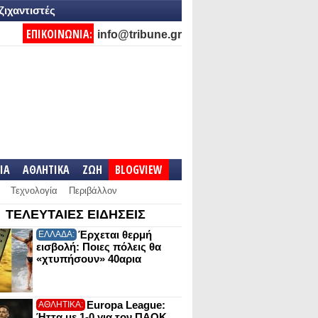
ζιχαντιστές
ΕΠΙΚΟΙΝΩΝΙΑ:
info@tribune.gr
IA
ΑΘΛΗΤΙΚΑ
ΖΩΗ
BLOGVIEW
Τεχνολογία
Περιβάλλον
ΤΕΛΕΥΤΑΙΕΣ ΕΙΔΗΣΕΙΣ
Έρχεται θερμή
ΕΛΛΑΔΑ:
εισβολή: Ποιες πόλεις θα
«χτυπήσουν» 40αρια
Europa League:
ΑΘΛΗΤΙΚΑ:
Ήττα με 1-0 για τον ΠΑΟΚ