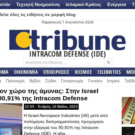
στάν
Τεχνητή Νοημοσύνη
Ισλαμικό Κράτος
Ενέργεια
Τ
είτε όλες τις ειδήσεις σε μορφή blog
Παρασκευή 7 Αυγούστου 2026
INTRACOM DEFENSE (IDE)
ΛΗΜΑ
ΟΙΚΟΝΟΜΙΑ
ΕΠΙΧΕΙΡΗΣΕΙΣ
ΚΟΣΜΟΣ
CELEBRITIES
MED
α
Πολιτισμός
Βιβλίο
Ζώδια
Γαστρονομία
Γυναίκα
Ιατρικά
Ταξίδι
τον χώρο της άμυνας: Στην Israel
 90,91% της Intracom Defense
22:55 - Τετάρτη, 10 Μαΐου, 2023
Η Israel Aerospace Industries (IAI) μετά από
πολύμηνες διαπραγματεύσεις προχώρησε
στην εξαγορά του 90,91% της Intracom
Defence (IDE). H αξία…