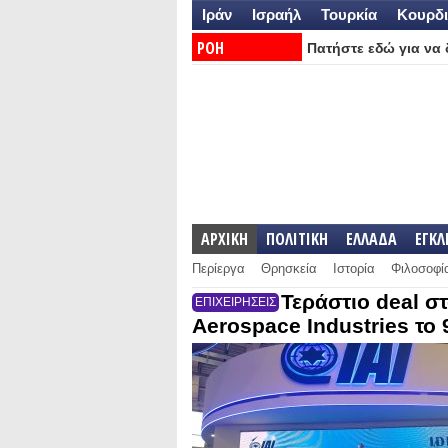
Ιράν
Ισραήλ
Τουρκία
Κουρδι
ΡΟΗ
Πατήστε εδώ για να δ
ΕΙΔΗΣΕΩΝ:
ΑΡΧΙΚΗ
ΠΟΛΙΤΙΚΗ
ΕΛΛΑΔΑ
ΕΓΚ
Περίεργα
Θρησκεία
Ιστορία
Φιλοσοφί
Τεράστιο deal σ
ΕΠΙΧΕΙΡΗΣΕΙΣ
Aerospace Industries το