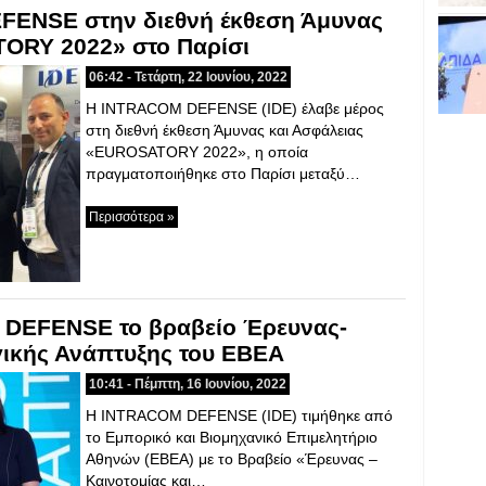
ENSE στην διεθνή έκθεση Άμυνας
ORY 2022» στο Παρίσι
06:42 - Τετάρτη, 22 Ιουνίου, 2022
Η INTRACOM DEFENSE (IDE) έλαβε μέρος
στη διεθνή έκθεση Άμυνας και Ασφάλειας
«EUROSATORY 2022», η οποία
πραγματοποιήθηκε στο Παρίσι μεταξύ…
Περισσότερα »
DEFENSE το βραβείο Έρευνας-
γικής Ανάπτυξης του ΕΒΕΑ
10:41 - Πέμπτη, 16 Ιουνίου, 2022
H INTRACOM DEFENSE (IDE) τιμήθηκε από
το Εμπορικό και Βιομηχανικό Επιμελητήριο
Αθηνών (EBEA) με το Βραβείο «Έρευνας –
Καινοτομίας και…