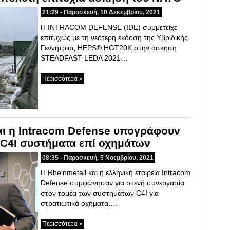
21:29 - Παρασκευή, 10 Δεκεμβρίου, 2021
H INTRACOM DEFENSE (IDE) συμμετείχε
επιτυχώς με τη νεότερη έκδοση της Υβριδικής
Γεννήτριας HEPS® HGT20K στην άσκηση
STEADFAST LEDA 2021…
Περισσότερα »
αι η Intracom Defense υπογράφουν
 C4I συστήματα επί οχημάτων
08:35 - Παρασκευή, 5 Νοεμβρίου, 2021
Η Rheinmetall και η ελληνική εταιρεία Intracom
Defense συμφώνησαν για στενή συνεργασία
στον τομέα των συστημάτων C4I για
στρατιωτικά οχήματα….
Περισσότερα »