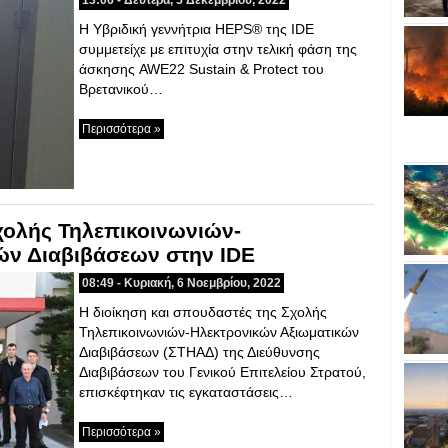
13:06 - Δευτέρα, 5 Δεκεμβρίου, 2022
H Υβριδική γεννήτρια HEPS® της IDE
συμμετείχε με επιτυχία στην τελική φάση της
άσκησης AWE22 Sustain & Protect του
Βρετανικού…
Περισσότερα »
χολής Τηλεπικοινωνιών-
ών Διαβιβάσεων στην IDE
08:49 - Κυριακή, 6 Νοεμβρίου, 2022
Η διοίκηση και σπουδαστές της Σχολής
Τηλεπικοινωνιών-Ηλεκτρονικών Αξιωματικών
Διαβιβάσεων (ΣΤΗΑΔ) της Διεύθυνσης
Διαβιβάσεων του Γενικού Επιτελείου Στρατού,
επισκέφτηκαν τις εγκαταστάσεις…
Περισσότερα »