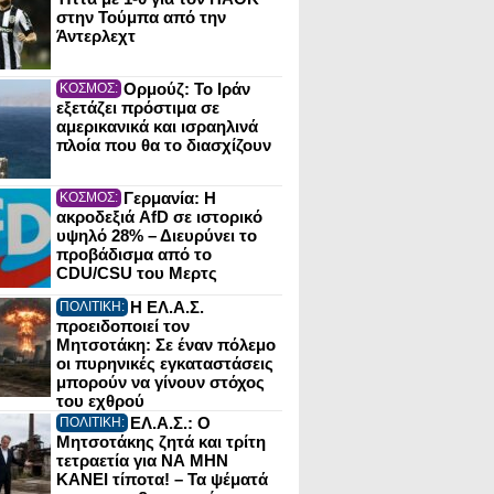
στην Τούμπα από την
Άντερλεχτ
Ορμούζ: Το Ιράν
ΚΟΣΜΟΣ:
εξετάζει πρόστιμα σε
αμερικανικά και ισραηλινά
πλοία που θα το διασχίζουν
Γερμανία: Η
ΚΟΣΜΟΣ:
ακροδεξιά AfD σε ιστορικό
υψηλό 28% – Διευρύνει το
προβάδισμα από το
CDU/CSU του Μερτς
Η ΕΛ.Α.Σ.
ΠΟΛΙΤΙΚΗ:
προειδοποιεί τον
Μητσοτάκη: Σε έναν πόλεμο
οι πυρηνικές εγκαταστάσεις
μπορούν να γίνουν στόχος
του εχθρού
ΕΛ.Α.Σ.: Ο
ΠΟΛΙΤΙΚΗ:
Μητσοτάκης ζητά και τρίτη
τετραετία για ΝΑ ΜΗΝ
ΚΑΝΕΙ τίποτα! – Τα ψέματά