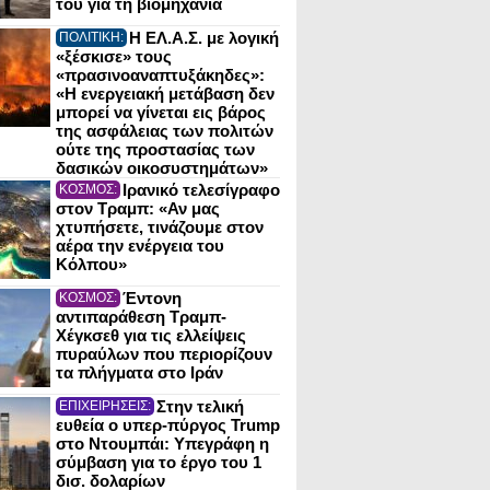
του για τη βιομηχανία
Η ΕΛ.Α.Σ. με λογική
ΠΟΛΙΤΙΚΗ:
«ξέσκισε» τους
«πρασινοαναπτυξάκηδες»:
«Η ενεργειακή μετάβαση δεν
μπορεί να γίνεται εις βάρος
της ασφάλειας των πολιτών
ούτε της προστασίας των
δασικών οικοσυστημάτων»
Ιρανικό τελεσίγραφο
ΚΟΣΜΟΣ:
στον Τραμπ: «Αν μας
χτυπήσετε, τινάζουμε στον
αέρα την ενέργεια του
Κόλπου»
Έντονη
ΚΟΣΜΟΣ:
αντιπαράθεση Τραμπ-
Χέγκσεθ για τις ελλείψεις
πυραύλων που περιορίζουν
τα πλήγματα στο Ιράν
Στην τελική
ΕΠΙΧΕΙΡΗΣΕΙΣ:
ευθεία ο υπερ-πύργος Trump
στο Ντουμπάι: Υπεγράφη η
σύμβαση για το έργο του 1
δισ. δολαρίων