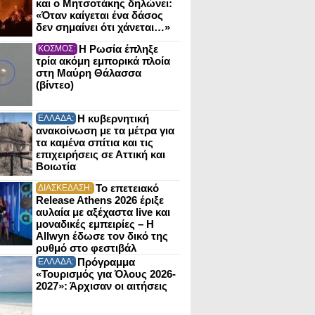
και ο Μητσοτάκης δηλώνει:
«Όταν καίγεται ένα δάσος
δεν σημαίνει ότι χάνεται…»
Η Ρωσία έπληξε
ΚΟΣΜΟΣ:
τρία ακόμη εμπορικά πλοία
στη Μαύρη Θάλασσα
(βίντεο)
Η κυβερνητική
ΕΛΛΑΔΑ:
ανακοίνωση με τα μέτρα για
τα καμένα σπίτια και τις
επιχειρήσεις σε Αττική και
Βοιωτία
Το επετειακό
ΔΙΑΣΚΕΔΑΣΗ:
Release Athens 2026 έριξε
αυλαία με αξέχαστα live και
μοναδικές εμπειρίες – Η
Allwyn έδωσε τον δικό της
ρυθμό στο φεστιβάλ
Πρόγραμμα
ΕΛΛΑΔΑ:
«Τουρισμός για Όλους 2026-
2027»: Άρχισαν οι αιτήσεις